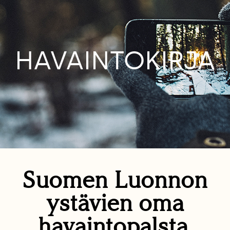
HAVAINTOKIRJA
Suomen Luonnon
ystävien oma
havaintopalsta.