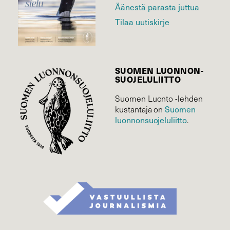
Äänestä parasta juttua
Tilaa uutiskirje
SUOMEN LUONNON­
SUOJELU­LIITTO
Suomen Luonto -lehden
Suomen
kustantaja on
luonnonsuojelu­liitto
.