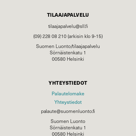
TILAAJAPALVELU
tilaajapalvelu@sll.fi
(09) 228 08 210 (arkisin klo 9-15)
Suomen Luonto/tilaajapalvelu
Sörnäistenkatu 1
00580 Helsinki
YHTEYSTIEDOT
Palautelomake
Yhteystiedot
palaute@suomenluonto.fi
Suomen Luonto
Sörnäistenkatu 1
00580 Helsinki