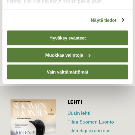
9.4.2023
kerätty, kun olet käyttänyt heidän palvelujaan.
Valokuvaaja: Juhani Peltonen, Hämeenlinna
9.4.2023
Näytä tiedot
Hyväksy evästeet
TAKAISIN LISTAAN
Muokkaa valintoja
Vain välttämättömät
LEHTI
Uusin lehti
Tilaa Suomen Luonto
Tilaa digilukuoikeus