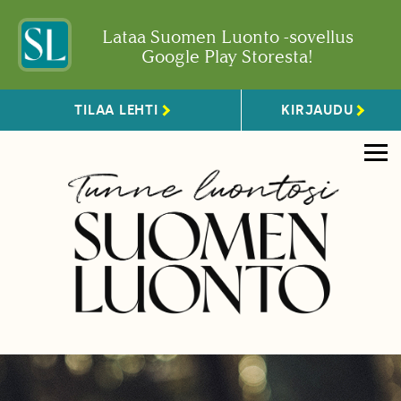
Lataa Suomen Luonto -sovellus
Google Play Storesta!
TILAA LEHTI
KIRJAUDU