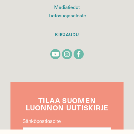
Mediatiedot
Tietosuojaseloste
KIRJAUDU
TILAA
SUOMEN
LUONNON
UUTIS­KIRJE
Sähköpostiosoite