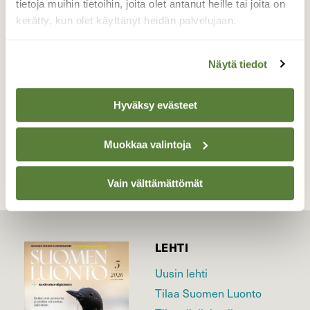
tietoja muihin tietoihin, joita olet antanut heille tai joita on
mennään.
kerätty, kun olet käyttänyt heidän palvelujaan.
Valokuvaaja: Reijo Reccu Lehtonen, vilppula
28.12.16
Näytä tiedot
Hyväksy evästeet
TAKAISIN LISTAAN
Muokkaa valintoja
Vain välttämättömät
LEHTI
Uusin lehti
Tilaa Suomen Luonto