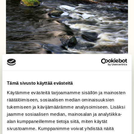
Tämä sivusto käyttää evästeitä
Käytämme evästeitä tarjoamamme sisällön ja mainosten
räätälöimiseen, sosiaalisen median ominaisuuksien
Kevätiloa koskella
tukemiseen ja kävijämäärämme analysoimiseen. Lisäksi
joulukuun lopulla
jaamme sosiaalisen median, mainosalan ja analytiikka-
alan kumppaneillemme tietoja siitä, miten käytät
Koski on kuin keväällä, valoa vain kun tuonne
sivustoamme. Kumppanimme voivat yhdistää näitä
monttuun saisi, vaan kevättä kohtihan tässä