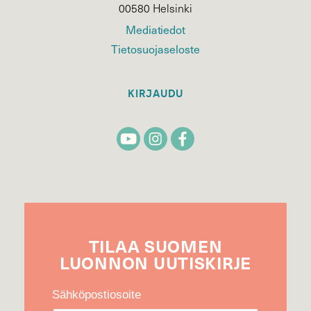
00580 Helsinki
Mediatiedot
Tietosuojaseloste
KIRJAUDU
TILAA
SUOMEN
LUONNON
UUTIS­KIRJE
Sähköpostiosoite