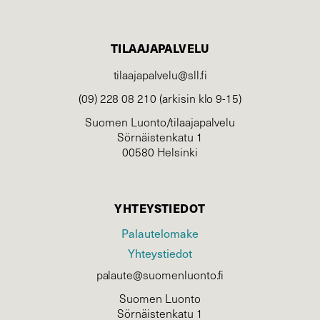
TILAAJAPALVELU
tilaajapalvelu@sll.fi
(09) 228 08 210 (arkisin klo 9-15)
Suomen Luonto/tilaajapalvelu
Sörnäistenkatu 1
00580 Helsinki
YHTEYSTIEDOT
Palautelomake
Yhteystiedot
palaute@suomenluonto.fi
Suomen Luonto
Sörnäistenkatu 1