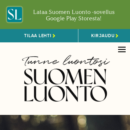
Lataa Suomen Luonto -sovellus
Google Play Storesta!
TILAA LEHTI
KIRJAUDU