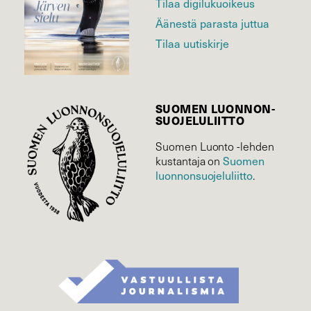
Tilaa digilukuoikeus
Äänestä parasta juttua
Tilaa uutiskirje
SUOMEN LUONNON­
SUOJELU­LIITTO
Suomen Luonto -lehden
Suomen
kustantaja on
luonnonsuojelu­liitto
.