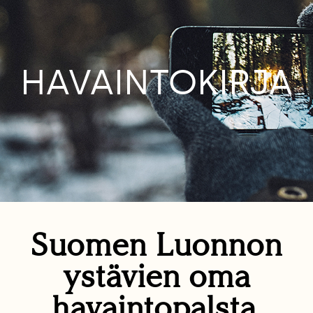
HAVAINTOKIRJA
Suomen Luonnon
ystävien oma
havaintopalsta.