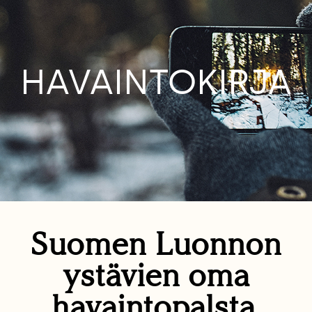
HAVAINTOKIRJA
Suomen Luonnon
ystävien oma
havaintopalsta.