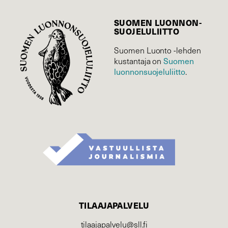
SUOMEN LUONNON­
SUOJELU­LIITTO
Suomen Luonto -lehden
kustantaja on
Suomen
luonnonsuojelu­liitto
.
TILAAJAPALVELU
tilaajapalvelu@sll.fi