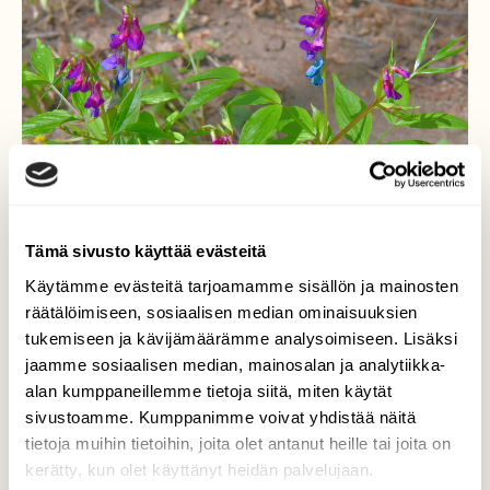
Tämä sivusto käyttää evästeitä
Käytämme evästeitä tarjoamamme sisällön ja mainosten
räätälöimiseen, sosiaalisen median ominaisuuksien
tukemiseen ja kävijämäärämme analysoimiseen. Lisäksi
Kevätlinnunherne
jaamme sosiaalisen median, mainosalan ja analytiikka-
alan kumppaneillemme tietoja siitä, miten käytät
On upea kevät kasvi.
sivustoamme. Kumppanimme voivat yhdistää näitä
tietoja muihin tietoihin, joita olet antanut heille tai joita on
Valokuvaaja: Reijo Juurinen, Veikkola Toukokuu
kerätty, kun olet käyttänyt heidän palvelujaan.