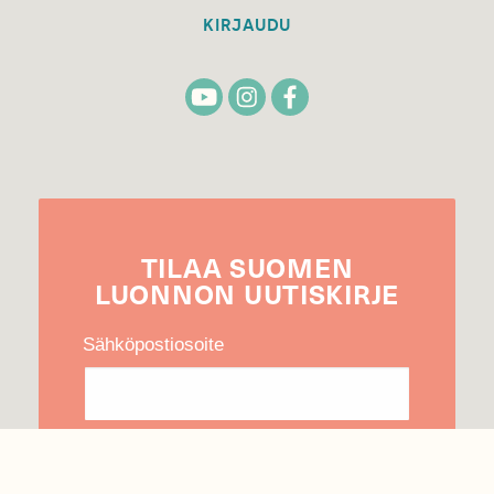
KIRJAUDU
TILAA
SUOMEN
LUONNON
UUTIS­KIRJE
Sähköpostiosoite
Hyväksyn tietojeni käytön uutiskirjeen
lähettämiseen