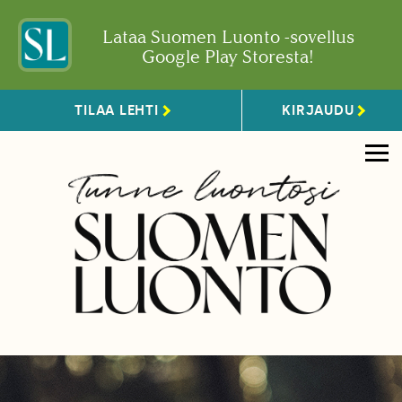
Lataa Suomen Luonto -sovellus
Google Play Storesta!
TILAA LEHTI
KIRJAUDU