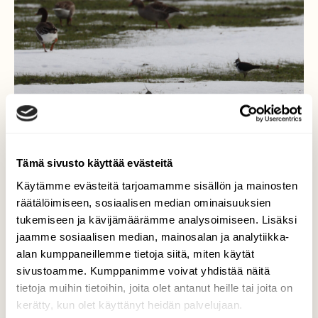
Tämä sivusto käyttää evästeitä
Käytämme evästeitä tarjoamamme sisällön ja mainosten
räätälöimiseen, sosiaalisen median ominaisuuksien
tukemiseen ja kävijämäärämme analysoimiseen. Lisäksi
jaamme sosiaalisen median, mainosalan ja analytiikka-
Kevätmuutto
alan kumppaneillemme tietoja siitä, miten käytät
sivustoamme. Kumppanimme voivat yhdistää näitä
Töyhtöhyypät ovat saapuneet muutolta
tietoja muihin tietoihin, joita olet antanut heille tai joita on
kerätty, kun olet käyttänyt heidän palvelujaan.
Valokuvaaja: Susanna Hannula, Mietoinen 21.3.23