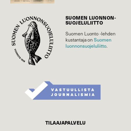
SUOMEN LUONNON­
SUOJELU­LIITTO
Suomen Luonto -lehden
Suomen
kustantaja on
luonnonsuojelu­liitto
.
TILAAJAPALVELU