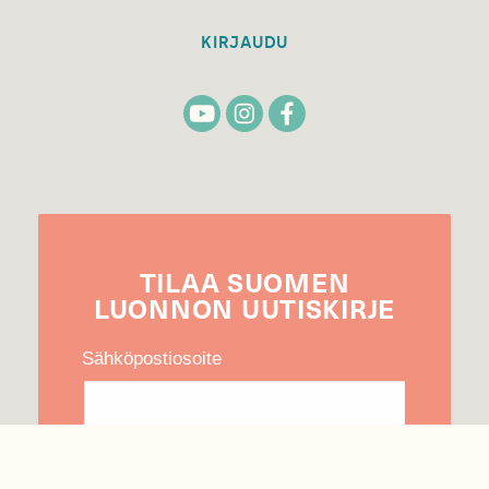
KIRJAUDU
TILAA
SUOMEN
LUONNON
UUTIS­KIRJE
Sähköpostiosoite
Hyväksyn tietojeni käytön uutiskirjeen
lähettämiseen