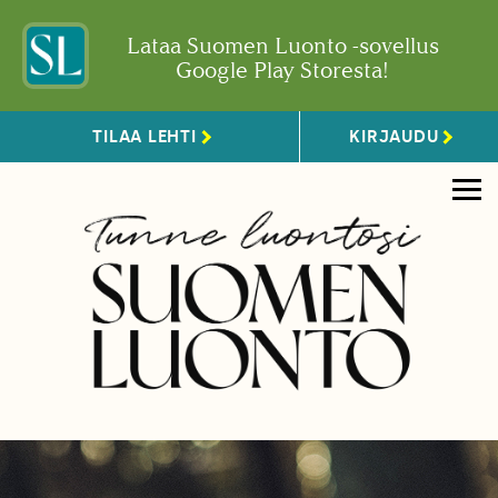
Lataa Suomen Luonto -sovellus
Google Play Storesta!
TILAA LEHTI
KIRJAUDU