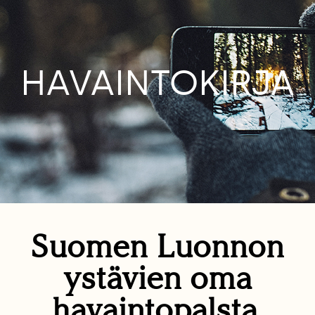
HAVAINTOKIRJA
Suomen Luonnon
ystävien oma
havaintopalsta.