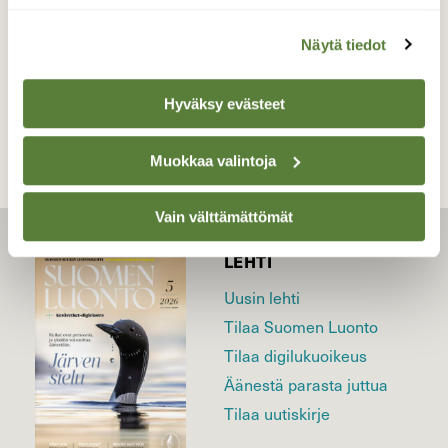
Näytä tiedot
TAKAISIN LISTAAN
Hyväksy evästeet
Muokkaa valintoja
Vain välttämättömät
LEHTI
Uusin lehti
Tilaa Suomen Luonto
Tilaa digilukuoikeus
Äänestä parasta juttua
Tilaa uutiskirje