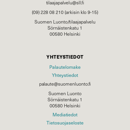
tilaajapalvelu@sll.fi
(09) 228 08 210 (arkisin klo 9-15)
Suomen Luonto/tilaajapalvelu
Sörnäistenkatu 1
00580 Helsinki
YHTEYSTIEDOT
Palautelomake
Yhteystiedot
palaute@suomenluonto.fi
Suomen Luonto
Sörnäistenkatu 1
00580 Helsinki
Mediatiedot
Tietosuojaseloste