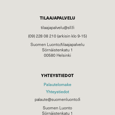
TILAAJAPALVELU
tilaajapalvelu@sll.fi
(09) 228 08 210 (arkisin klo 9-15)
Suomen Luonto/tilaajapalvelu
Sörnäistenkatu 1
00580 Helsinki
YHTEYSTIEDOT
Palautelomake
Yhteystiedot
palaute@suomenluonto.fi
Suomen Luonto
Sörnäistenkatu 1