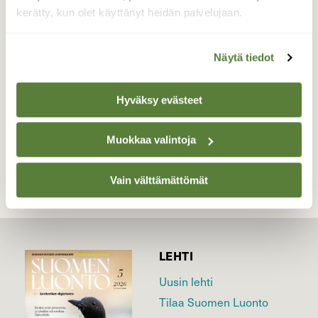
Keltasirkku katsastelee syötävää
kerätty, kun olet käyttänyt heidän palvelujaan.
aurinkoisella keväthangella.
Valokuvaaja: Päivi Kiiskinen-Mustonen, Joensuu
Näytä tiedot
20.3.2026
Hyväksy evästeet
TAKAISIN LISTAAN
Muokkaa valintoja
Vain välttämättömät
LEHTI
Uusin lehti
Tilaa Suomen Luonto