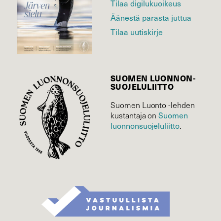
Tilaa digilukuoikeus
Äänestä parasta juttua
Tilaa uutiskirje
SUOMEN LUONNON­
SUOJELU­LIITTO
Suomen Luonto -lehden
Suomen
kustantaja on
luonnonsuojelu­liitto
.