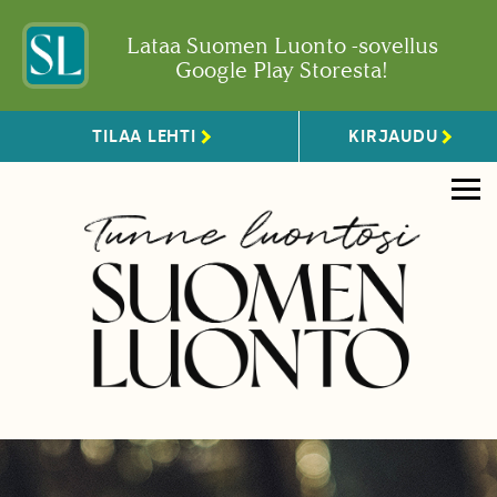
Lataa Suomen Luonto -sovellus
Google Play Storesta!
TILAA LEHTI
KIRJAUDU