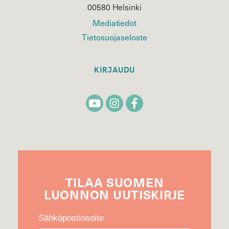
00580 Helsinki
Mediatiedot
Tietosuojaseloste
KIRJAUDU
TILAA
SUOMEN
LUONNON
UUTIS­KIRJE
Sähköpostiosoite