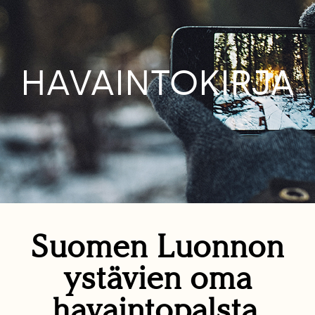
HAVAINTOKIRJA
Suomen Luonnon
ystävien oma
havaintopalsta.