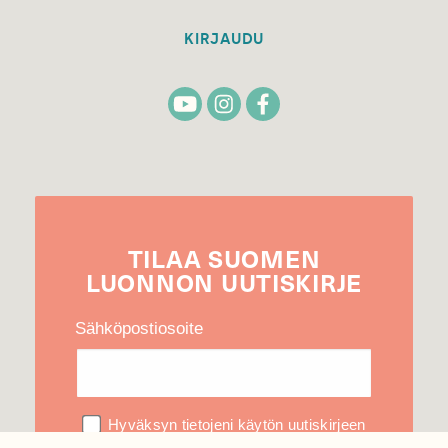
KIRJAUDU
TILAA
SUOMEN
LUONNON
UUTIS­KIRJE
Sähköpostiosoite
Hyväksyn tietojeni käytön uutiskirjeen
lähettämiseen