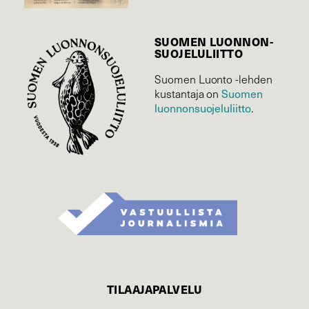
SUOMEN LUONNON­
SUOJELU­LIITTO
Suomen Luonto -lehden
Suomen
kustantaja on
luonnonsuojelu­liitto
.
TILAAJAPALVELU