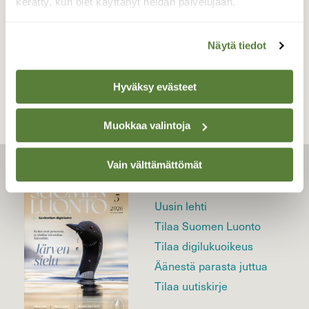
kerätty, kun olet käyttänyt heidän palvelujaan.
Näytä tiedot
TAKAISIN LISTAAN
Hyväksy evästeet
Muokkaa valintoja
Vain välttämättömät
LEHTI
Uusin lehti
Tilaa Suomen Luonto
Tilaa digilukuoikeus
Äänestä parasta juttua
Tilaa uutiskirje