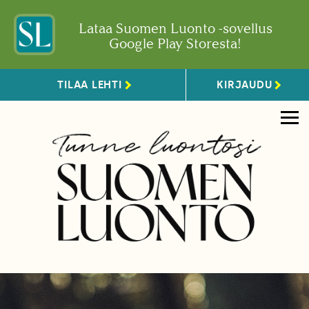
Lataa Suomen Luonto -sovellus
Google Play Storesta!
TILAA LEHTI
KIRJAUDU