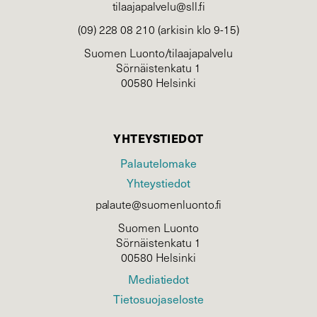
tilaajapalvelu@sll.fi
(09) 228 08 210 (arkisin klo 9-15)
Suomen Luonto/tilaajapalvelu
Sörnäistenkatu 1
00580 Helsinki
YHTEYSTIEDOT
Palautelomake
Yhteystiedot
palaute@suomenluonto.fi
Suomen Luonto
Sörnäistenkatu 1
00580 Helsinki
Mediatiedot
Tietosuojaseloste