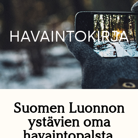
HAVAINTOKIRJA
Suomen Luonnon
ystävien oma
havaintopalsta.