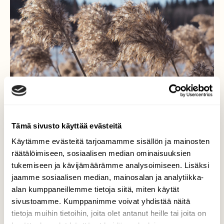
Tämä sivusto käyttää evästeitä
Käytämme evästeitä tarjoamamme sisällön ja mainosten
Kevättä ja valoa kohden...
räätälöimiseen, sosiaalisen median ominaisuuksien
tukemiseen ja kävijämäärämme analysoimiseen. Lisäksi
..Merrasjärven upeita kaisloja kauniina
jaamme sosiaalisen median, mainosalan ja analytiikka-
kevätpäivänä
alan kumppaneillemme tietoja siitä, miten käytät
sivustoamme. Kumppanimme voivat yhdistää näitä
Valokuvaaja: Arja Valtonen, Merrasjärvi, Lahti
tietoja muihin tietoihin, joita olet antanut heille tai joita on
21.2.-19