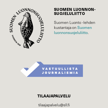
SUOMEN LUONNON­
SUOJELU­LIITTO
Suomen Luonto -lehden
kustantaja on
Suomen
luonnonsuojelu­liitto
.
TILAAJAPALVELU
tilaajapalvelu@sll.fi