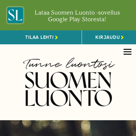
Lataa Suomen Luonto -sovellus
Google Play Storesta!
TILAA LEHTI
KIRJAUDU