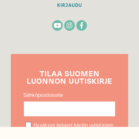
KIRJAUDU
TILAA
SUOMEN
LUONNON
UUTIS­KIRJE
Sähköpostiosoite
Hyväksyn tietojeni käytön uutiskirjeen
lähettämiseen