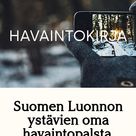
HAVAINTOKIRJA
Suomen Luonnon
ystävien oma
havaintopalsta.