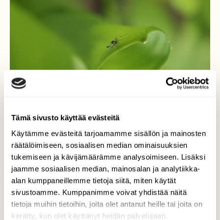
Tämä sivusto käyttää evästeitä
Käytämme evästeitä tarjoamamme sisällön ja mainosten
räätälöimiseen, sosiaalisen median ominaisuuksien
Kielo
tukemiseen ja kävijämäärämme analysoimiseen. Lisäksi
jaamme sosiaalisen median, mainosalan ja analytiikka-
ja totinen torvensoittaja...
alan kumppaneillemme tietoja siitä, miten käytät
Valokuvaaja: Arja Valtonen, Mukkula Lahti
sivustoamme. Kumppanimme voivat yhdistää näitä
16.5.2025
tietoja muihin tietoihin, joita olet antanut heille tai joita on
kerätty, kun olet käyttänyt heidän palvelujaan.