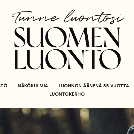
STÖ
NÄKÖKULMIA
LUONNON ÄÄNENÄ 85 VUOTTA
LUONTOKERHO