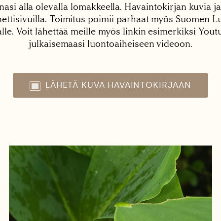
nasi alla olevalla lomakkeella. Havaintokirjan kuvia ja
tisivuilla. Toimitus poimii parhaat myös Suomen Lu
alle. Voit lähettää meille myös linkin esimerkiksi You
julkaisemaasi luontoaiheiseen videoon.
LÄHETÄ KUVA HAVAINTOKIRJAAN