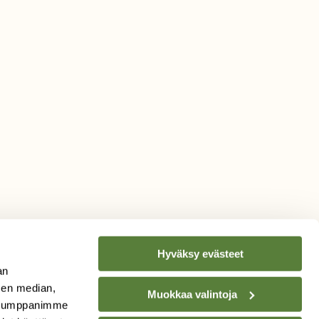
Hyväksy evästeet
an
sen median,
Muokkaa valintoja
. Kumppanimme
TILAA
SUOMEN