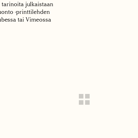
 tarinoita julkaistaan
onto -printtilehden
tubessa tai Vimeossa