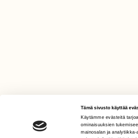
Tämä sivusto käyttää eväs
Käytämme evästeitä tarjoa
LEHTI
ominaisuuksien tukemisee
Uusin lehti
mainosalan ja analytiikka