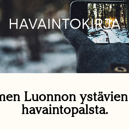
HAVAINTOKIRJA
en Luonnon ystävie
havaintopalsta.