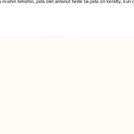
 muihin tietoihin, joita olet antanut heille tai joita on kerätty, kun 
(09) 228 08 210 (arkisin
klo 9-15)
Suomen
Luonto/tilaajapalvelu
Sörnäistenkatu 1
00580 Helsinki
ELU­
YHTEYSTIEDOT
ntaja on
Palautelomake
Yhteystiedot
palaute@suomenluonto.fi
Suomen Luonto
Sörnäistenkatu 1
00580 Helsinki
Mediatiedot
Tietosuojaseloste