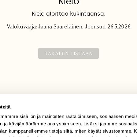
Kielo
Kielo aloittaa kukintaansa.
Valokuvaaja: Jaana Saarelainen, Joensuu 26.5.2026
TAKAISIN LISTAAN
teitä
mamme sisällön ja mainosten räätälöimiseen, sosiaalisen medi
TILAAJAPALVELU
n ja kävijämäärämme analysoimiseen. Lisäksi jaamme sosiaali
tilaajapalvelu@sll.fi
-alan kumppaneillemme tietoja siitä, miten käytät sivustoamme