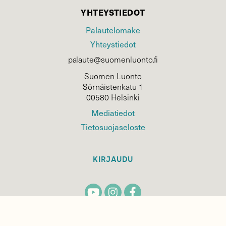
YHTEYSTIEDOT
Palautelomake
Yhteystiedot
palaute@suomenluonto.fi
Suomen Luonto
Sörnäistenkatu 1
00580 Helsinki
Mediatiedot
Tietosuojaseloste
KIRJAUDU