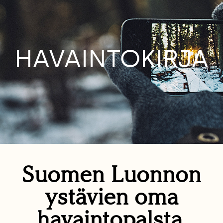
HAVAINTOKIRJA
Suomen Luonnon
ystävien oma
havaintopalsta.