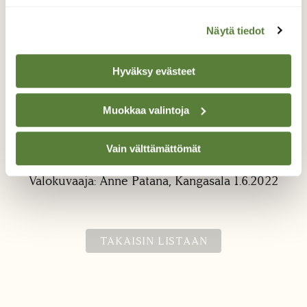
Näytä tiedot
Hyväksy evästeet
Muokkaa valintoja
Kielojen aikaan
Vain välttämättömät
Nyt on kielojen aika!
Valokuvaaja: Anne Patana, Kangasala 1.6.2022
TAKAISIN LISTAAN