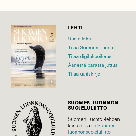
LEHTI
Uusin lehti
Tilaa Suomen Luonto
Tilaa digilukuoikeus
Äänestä parasta juttua
Tilaa uutiskirje
SUOMEN LUONNON­
SUOJELU­LIITTO
Suomen Luonto -lehden
Suomen
kustantaja on
luonnonsuojelu­liitto
.