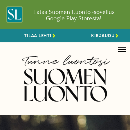
Lataa Suomen Luonto -sovellus
Google Play Storesta!
TILAA LEHTI
KIRJAUDU