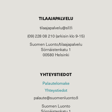
TILAAJAPALVELU
tilaajapalvelu@sll.fi
(09) 228 08 210 (arkisin klo 9-15)
Suomen Luonto/tilaajapalvelu
Sörnäistenkatu 1
00580 Helsinki
YHTEYSTIEDOT
Palautelomake
Yhteystiedot
palaute@suomenluonto.fi
Suomen Luonto
Sörnäistenkatu 1