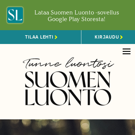
Lataa Suomen Luonto -sovellus
Google Play Storesta!
TILAA LEHTI
KIRJAUDU