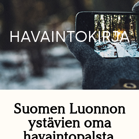
HAVAINTOKIRJA
Suomen Luonnon
ystävien oma
havaintopalsta.