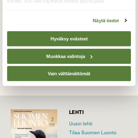
Kukkahämähäkki vaanii hillankukalla
kerätty, kun olet käyttänyt heidän palvelujaan.
kärpäsiä. Ainakin yhden jo saalistanut.
Näytä tiedot
Valokuvaaja: Reijo Juurinen, Nuuksion
kansallispuisto Kesäkuu
Hyväksy evästeet
TAKAISIN LISTAAN
Muokkaa valintoja
Vain välttämättömät
LEHTI
Uusin lehti
Tilaa Suomen Luonto