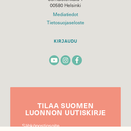
00580 Helsinki
Mediatiedot
Tietosuojaseloste
KIRJAUDU
TILAA
SUOMEN
LUONNON
UUTIS­KIRJE
Sähköpostiosoite