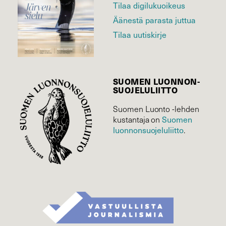
Tilaa digilukuoikeus
Äänestä parasta juttua
Tilaa uutiskirje
SUOMEN LUONNON­
SUOJELU­LIITTO
Suomen Luonto -lehden
Suomen
kustantaja on
luonnonsuojelu­liitto
.