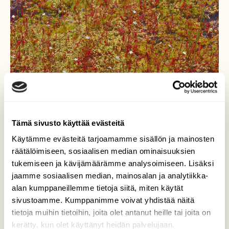
Tämä sivusto käyttää evästeitä
Käytämme evästeitä tarjoamamme sisällön ja mainosten
räätälöimiseen, sosiaalisen median ominaisuuksien
tukemiseen ja kävijämäärämme analysoimiseen. Lisäksi
Kihokki kukkii
jaamme sosiaalisen median, mainosalan ja analytiikka-
alan kumppaneillemme tietoja siitä, miten käytät
Lammen rannalla on laaja kasvusto.
sivustoamme. Kumppanimme voivat yhdistää näitä
tietoja muihin tietoihin, joita olet antanut heille tai joita on
Valokuvaaja: Reijo Juurinen, Nuuksion
kerätty, kun olet käyttänyt heidän palvelujaan.