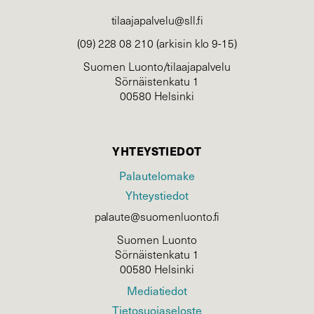
tilaajapalvelu@sll.fi
(09) 228 08 210 (arkisin klo 9-15)
Suomen Luonto/tilaajapalvelu
Sörnäistenkatu 1
00580 Helsinki
YHTEYSTIEDOT
Palautelomake
Yhteystiedot
palaute@suomenluonto.fi
Suomen Luonto
Sörnäistenkatu 1
00580 Helsinki
Mediatiedot
Tietosuojaseloste