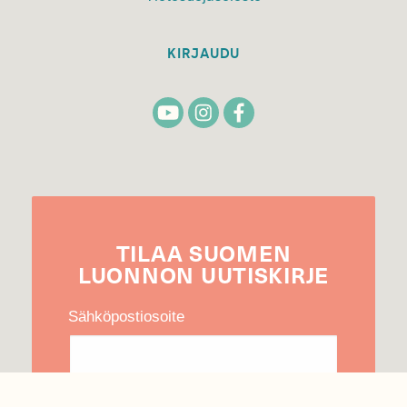
KIRJAUDU
TILAA
SUOMEN
LUONNON
UUTIS­KIRJE
Sähköpostiosoite
Hyväksyn tietojeni käytön uutiskirjeen