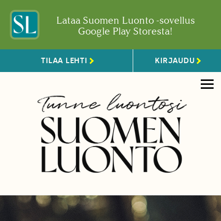
Lataa Suomen Luonto -sovellus
Google Play Storesta!
TILAA LEHTI
KIRJAUDU