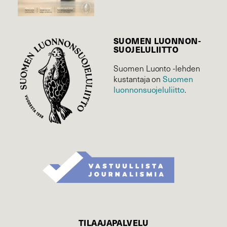
SUOMEN LUONNON­
SUOJELU­LIITTO
Suomen Luonto -lehden
Suomen
kustantaja on
luonnonsuojelu­liitto
.
TILAAJAPALVELU