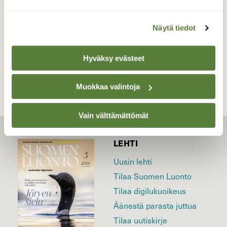
kansallispuisto Heinäkuu
Näytä tiedot
TAKAISIN LISTAAN
Hyväksy evästeet
Muokkaa valintoja
Vain välttämättömät
LEHTI
Uusin lehti
Tilaa Suomen Luonto
Tilaa digilukuoikeus
Äänestä parasta juttua
Tilaa uutiskirje