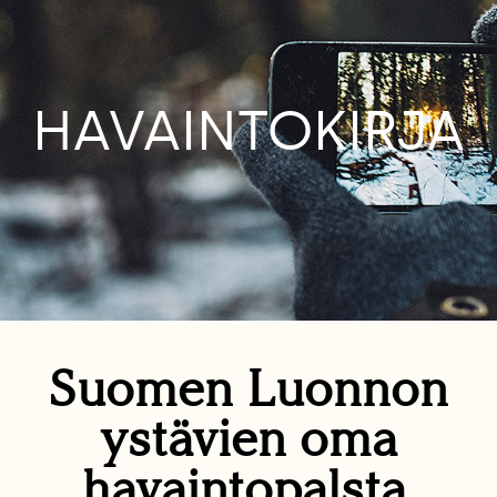
HAVAINTOKIRJA
Suomen Luonnon
ystävien oma
havaintopalsta.