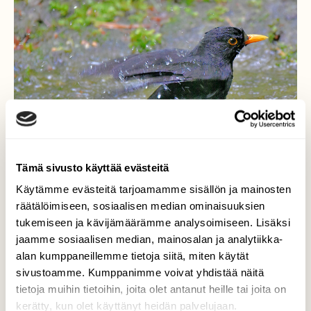
Tämä sivusto käyttää evästeitä
Käytämme evästeitä tarjoamamme sisällön ja mainosten
räätälöimiseen, sosiaalisen median ominaisuuksien
tukemiseen ja kävijämäärämme analysoimiseen. Lisäksi
jaamme sosiaalisen median, mainosalan ja analytiikka-
Kiireinen mustarastas
alan kumppaneillemme tietoja siitä, miten käytät
sivustoamme. Kumppanimme voivat yhdistää näitä
Etsi ruokaa vauhdikkaasti ja otti lopuksi
tietoja muihin tietoihin, joita olet antanut heille tai joita on
kylvyn.
kerätty, kun olet käyttänyt heidän palvelujaan.