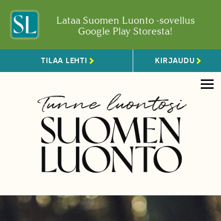
Lataa Suomen Luonto -sovellus
Google Play Storesta!
TILAA LEHTI
KIRJAUDU