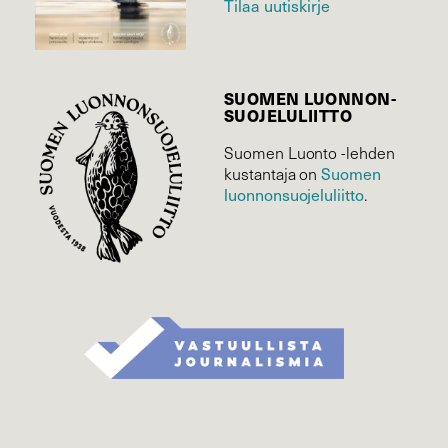
Tilaa uutiskirje
SUOMEN LUONNON­
SUOJELU­LIITTO
Suomen Luonto -lehden
kustantaja on
Suomen
luonnonsuojelu­liitto
.