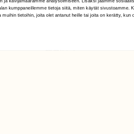
n ja kävijämäärämme analysoimiseen. Lisäksi jaamme sosiaali
tilaajapalvelu@sll.fi
-alan kumppaneillemme tietoja siitä, miten käytät sivustoamme
 muihin tietoihin, joita olet antanut heille tai joita on kerätty, kun 
(09) 228 08 210 (arkisin
klo 9-15)
Suomen
Luonto/tilaajapalvelu
Sörnäistenkatu 1
00580 Helsinki
ELU­
YHTEYSTIEDOT
ntaja on
Palautelomake
Yhteystiedot
palaute@suomenluonto.fi
Suomen Luonto
Sörnäistenkatu 1
00580 Helsinki
Mediatiedot