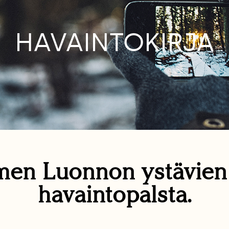
HAVAINTOKIRJA
en Luonnon ystävie
havaintopalsta.