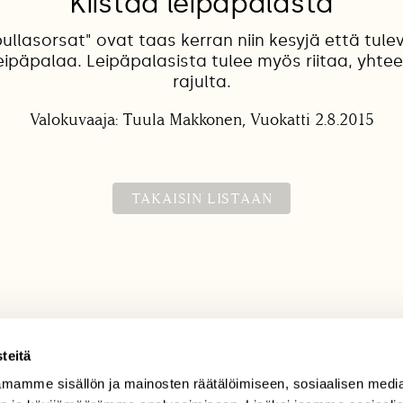
Kiistaa leipäpalasta
ullasorsat" ovat taas kerran niin kesyjä että tul
ipäpalaa. Leipäpalasista tulee myös riitaa, yhtee
rajulta.
Valokuvaaja: Tuula Makkonen, Vuokatti 2.8.2015
TAKAISIN LISTAAN
teitä
mamme sisällön ja mainosten räätälöimiseen, sosiaalisen medi
TILAAJAPALVELU