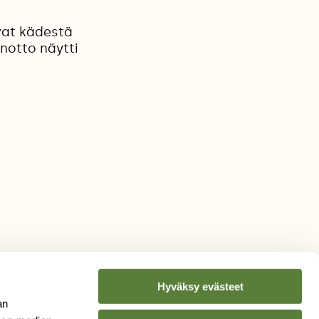
evat kädestä
notto näytti
Hyväksy evästeet
an