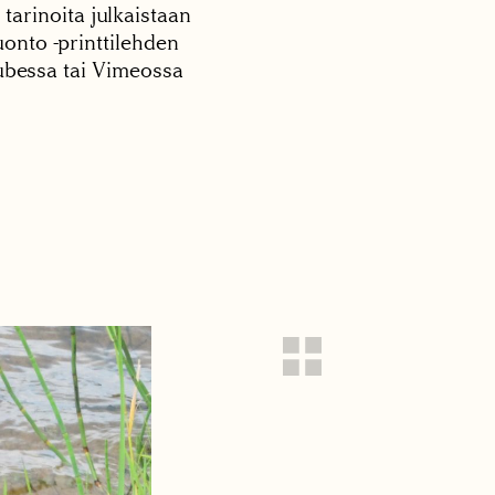
 tarinoita julkaistaan
onto -printtilehden
tubessa tai Vimeossa