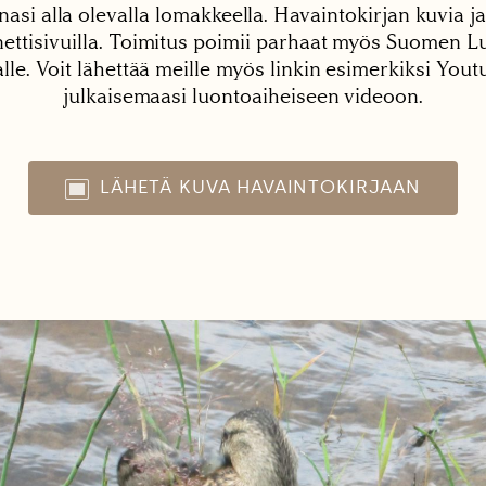
nasi alla olevalla lomakkeella. Havaintokirjan kuvia ja
tisivuilla. Toimitus poimii parhaat myös Suomen Lu
alle. Voit lähettää meille myös linkin esimerkiksi You
julkaisemaasi luontoaiheiseen videoon.
LÄHETÄ KUVA HAVAINTOKIRJAAN