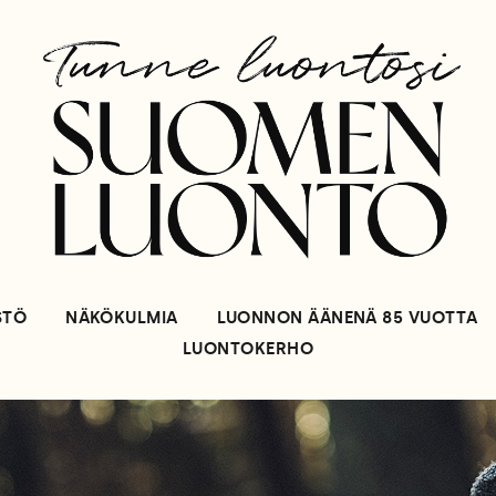
STÖ
NÄKÖKULMIA
LUONNON ÄÄNENÄ 85 VUOTTA
LUONTOKERHO