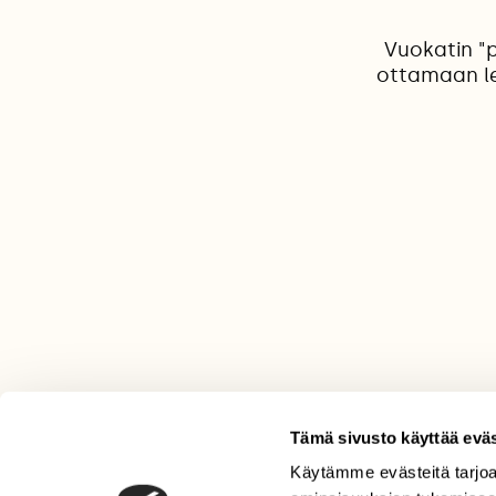
Vuokatin "p
ottamaan le
Tämä sivusto käyttää eväs
Käytämme evästeitä tarjoa
LEHTI