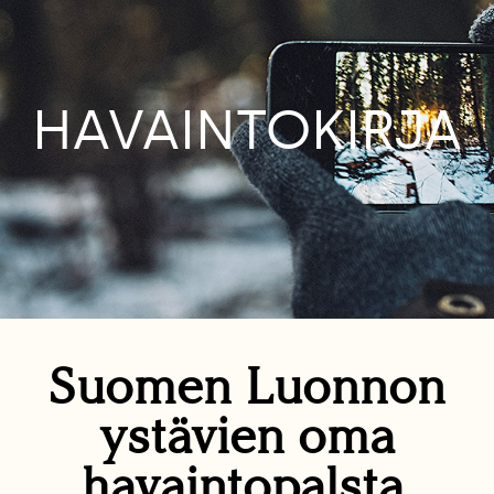
HAVAINTOKIRJA
Suomen Luonnon
ystävien oma
havaintopalsta.