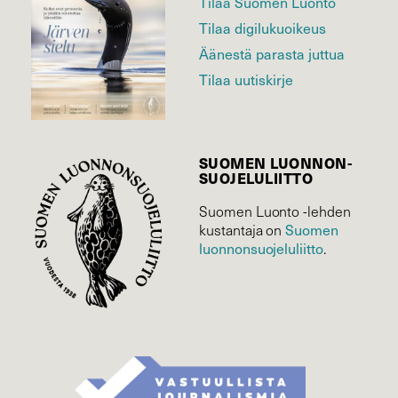
Tilaa Suomen Luonto
Tilaa digilukuoikeus
Äänestä parasta juttua
Tilaa uutiskirje
SUOMEN LUONNON­
SUOJELU­LIITTO
Suomen Luonto -lehden
kustantaja on
Suomen
luonnonsuojelu­liitto
.