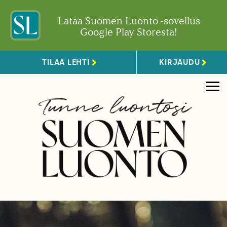
Lataa Suomen Luonto -sovellus
Google Play Storesta!
TILAA LEHTI
KIRJAUDU