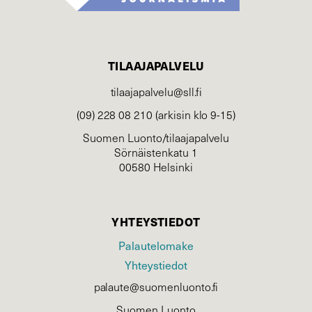
TILAAJAPALVELU
tilaajapalvelu@sll.fi
(09) 228 08 210 (arkisin klo 9-15)
Suomen Luonto/tilaajapalvelu
Sörnäistenkatu 1
00580 Helsinki
YHTEYSTIEDOT
Palautelomake
Yhteystiedot
palaute@suomenluonto.fi
Suomen Luonto