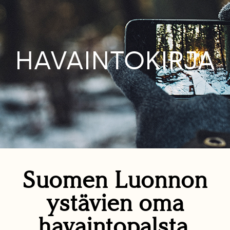
HAVAINTOKIRJA
Suomen Luonnon
ystävien oma
havaintopalsta.