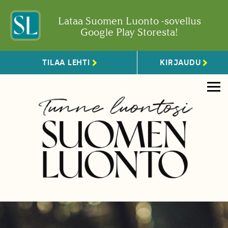
Lataa Suomen Luonto -sovellus
Google Play Storesta!
TILAA LEHTI
KIRJAUDU