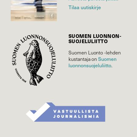
Tilaa uutiskirje
SUOMEN LUONNON­
SUOJELU­LIITTO
Suomen Luonto -lehden
kustantaja on
Suomen
luonnonsuojelu­liitto
.