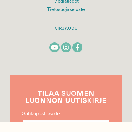
Mediatiedot
Tietosuojaseloste
KIRJAUDU
TILAA
SUOMEN
LUONNON
UUTIS­KIRJE
Sähköpostiosoite