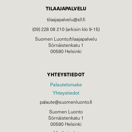
TILAAJAPALVELU
tilaajapalvelu@sll.fi
(09) 228 08 210 (arkisin klo 9-15)
Suomen Luonto/tilaajapalvelu
Sörnäistenkatu 1
00580 Helsinki
YHTEYSTIEDOT
Palautelomake
Yhteystiedot
palaute@suomenluonto.fi
Suomen Luonto
Sörnäistenkatu 1
00580 Helsinki