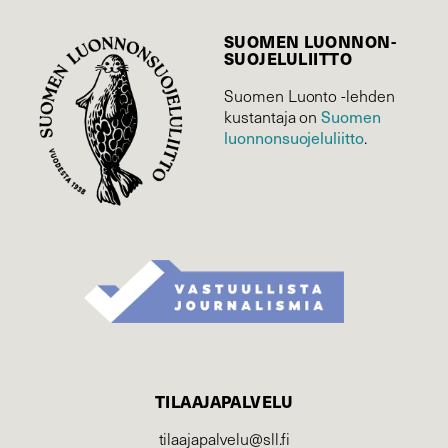
SUOMEN LUONNON­
SUOJELU­LIITTO
Suomen Luonto -lehden
Suomen
kustantaja on
luonnonsuojelu­liitto
.
TILAAJAPALVELU
tilaajapalvelu@sll.fi