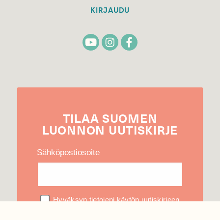
KIRJAUDU
TILAA
SUOMEN
LUONNON
UUTIS­KIRJE
Sähköpostiosoite
Hyväksyn tietojeni käytön uutiskirjeen
lähettämiseen