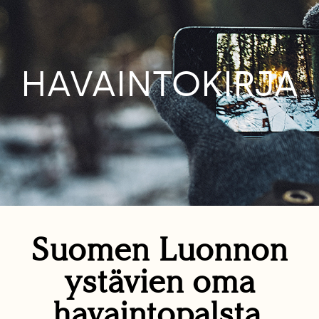
HAVAINTOKIRJA
Suomen Luonnon
ystävien oma
havaintopalsta.