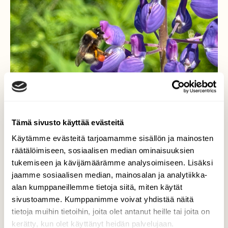
Tämä sivusto käyttää evästeitä
Käytämme evästeitä tarjoamamme sisällön ja mainosten
räätälöimiseen, sosiaalisen median ominaisuuksien
Kimalainen duunaa
tukemiseen ja kävijämäärämme analysoimiseen. Lisäksi
jaamme sosiaalisen median, mainosalan ja analytiikka-
Kimalainen keräämässä siitepölyä.
alan kumppaneillemme tietoja siitä, miten käytät
sivustoamme. Kumppanimme voivat yhdistää näitä
Valokuvaaja: Liisa Niiva-Korpela, Taipalsaari
2.7.2025
tietoja muihin tietoihin, joita olet antanut heille tai joita on
kerätty, kun olet käyttänyt heidän palvelujaan.