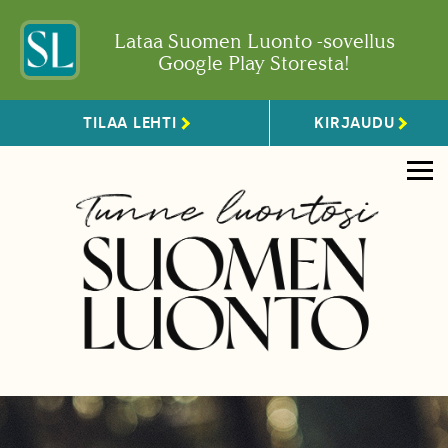
Lataa Suomen Luonto -sovellus
Google Play Storesta!
TILAA LEHTI
KIRJAUDU