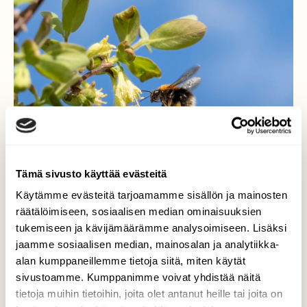
Tämä sivusto käyttää evästeitä
Käytämme evästeitä tarjoamamme sisällön ja mainosten
räätälöimiseen, sosiaalisen median ominaisuuksien
Kimalaisen lento
tukemiseen ja kävijämäärämme analysoimiseen. Lisäksi
jaamme sosiaalisen median, mainosalan ja analytiikka-
Kimalaiset etsivät keväällä mettä,
alan kumppaneillemme tietoja siitä, miten käytät
ensimmäisenä ovat pajut, nyt puutarhassa
sivustoamme. Kumppanimme voivat yhdistää näitä
sinikuusaman vaatimaton kukka.
tietoja muihin tietoihin, joita olet antanut heille tai joita on