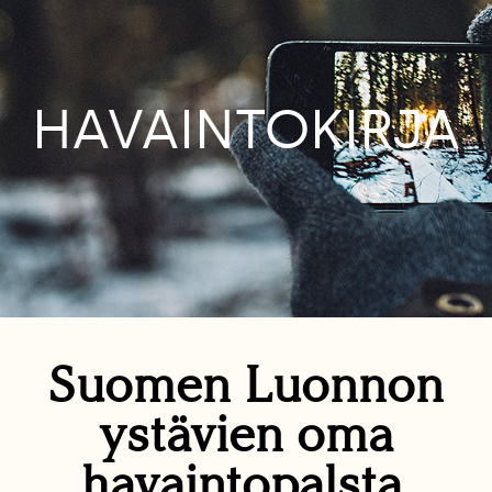
HAVAINTOKIRJA
Suomen Luonnon
ystävien oma
havaintopalsta.