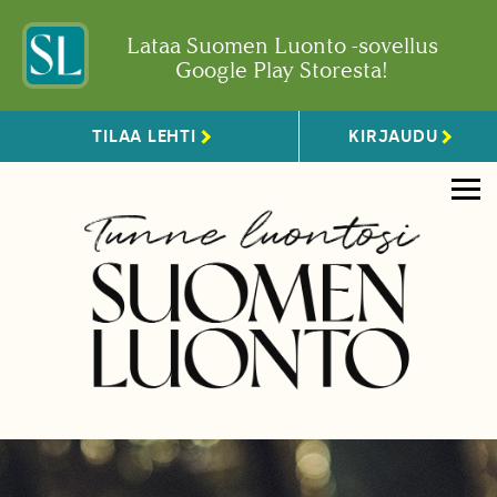
Lataa Suomen Luonto -sovellus
Google Play Storesta!
TILAA LEHTI
KIRJAUDU