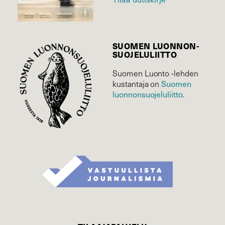
SUOMEN LUONNON­
SUOJELU­LIITTO
Suomen Luonto -lehden
kustantaja on
Suomen
luonnonsuojelu­liitto
.