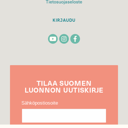
Tietosuojaseloste
KIRJAUDU
TILAA
SUOMEN
LUONNON
UUTIS­KIRJE
Sähköpostiosoite