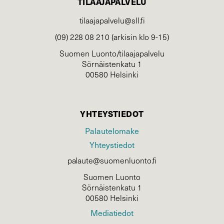
TILAAJAPALVELU
tilaajapalvelu@sll.fi
(09) 228 08 210 (arkisin klo 9-15)
Suomen Luonto/tilaajapalvelu
Sörnäistenkatu 1
00580 Helsinki
YHTEYSTIEDOT
Palautelomake
Yhteystiedot
palaute@suomenluonto.fi
Suomen Luonto
Sörnäistenkatu 1
00580 Helsinki
Mediatiedot