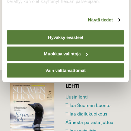
kerätty, kun olet käyttänyt heidän palvelujaan.
Valokuvaaja: Hannu Tikkanen, Kajaani 20.5.2023
Näytä tiedot
TAKAISIN LISTAAN
Hyväksy evästeet
Muokkaa valintoja
Vain välttämättömät
LEHTI
Uusin lehti
Tilaa Suomen Luonto
Tilaa digilukuoikeus
Äänestä parasta juttua
Tilaa uutiskirje