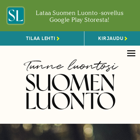
Lataa Suomen Luonto -sovellus
Google Play Storesta!
TILAA LEHTI
KIRJAUDU