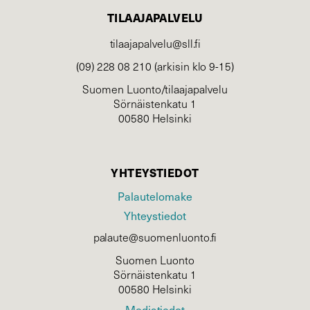
TILAAJAPALVELU
tilaajapalvelu@sll.fi
(09) 228 08 210 (arkisin klo 9-15)
Suomen Luonto/tilaajapalvelu
Sörnäistenkatu 1
00580 Helsinki
YHTEYSTIEDOT
Palautelomake
Yhteystiedot
palaute@suomenluonto.fi
Suomen Luonto
Sörnäistenkatu 1
00580 Helsinki
Mediatiedot