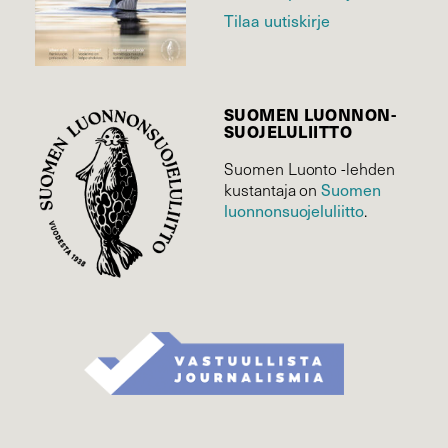
Tilaa uutiskirje
SUOMEN LUONNON­
SUOJELU­LIITTO
Suomen Luonto -lehden
kustantaja on
Suomen
luonnonsuojelu­liitto
.