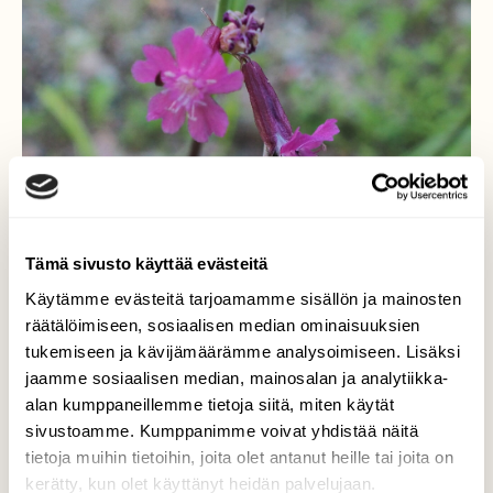
Tämä sivusto käyttää evästeitä
Käytämme evästeitä tarjoamamme sisällön ja mainosten
räätälöimiseen, sosiaalisen median ominaisuuksien
tukemiseen ja kävijämäärämme analysoimiseen. Lisäksi
jaamme sosiaalisen median, mainosalan ja analytiikka-
alan kumppaneillemme tietoja siitä, miten käytät
Kimalaisen mietteitä-ehkä...
sivustoamme. Kumppanimme voivat yhdistää näitä
tietoja muihin tietoihin, joita olet antanut heille tai joita on
"kuka juntti nämä suunnitteli näin ahtaiksi"
kerätty, kun olet käyttänyt heidän palvelujaan.