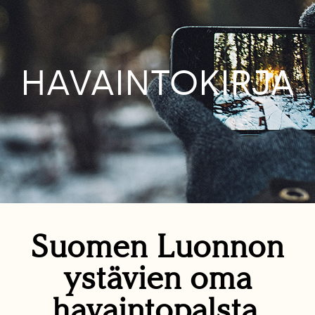
HAVAINTOKIRJA
Suomen Luonnon
ystävien oma
havaintopalsta.