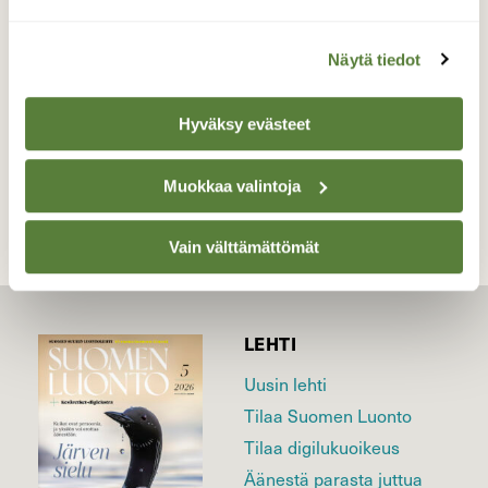
Valokuvaaja: Martti Valtonen, Aurinkovuori
Asikkala 3.7.2022
Näytä tiedot
Hyväksy evästeet
TAKAISIN LISTAAN
Muokkaa valintoja
Vain välttämättömät
LEHTI
Uusin lehti
Tilaa Suomen Luonto
Tilaa digilukuoikeus
Äänestä parasta juttua