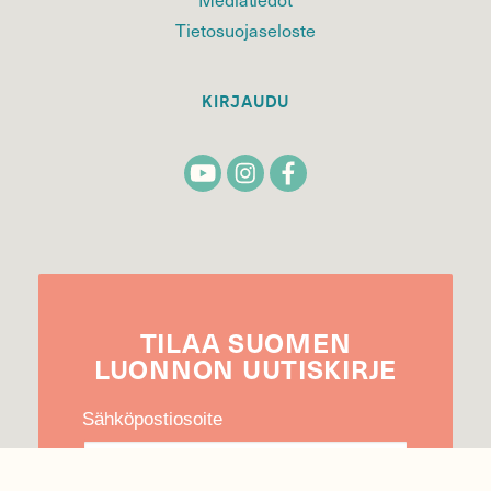
Tietosuojaseloste
KIRJAUDU
TILAA
SUOMEN
LUONNON
UUTIS­KIRJE
Sähköpostiosoite