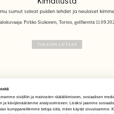
Kimallusta
amu sumut saivat puiden lehdet ja neulaset kimm
alokuvaaja: Pirkko Siukonen, Tornio, golfkenttä 11.09.20
TAKAISIN LISTAAN
teitä
mamme sisällön ja mainosten räätälöimiseen, sosiaalisen medi
TILAAJAPALVELU
n ja kävijämäärämme analysoimiseen. Lisäksi jaamme sosiaali
tilaajapalvelu@sll.fi
-alan kumppaneillemme tietoja siitä, miten käytät sivustoamme