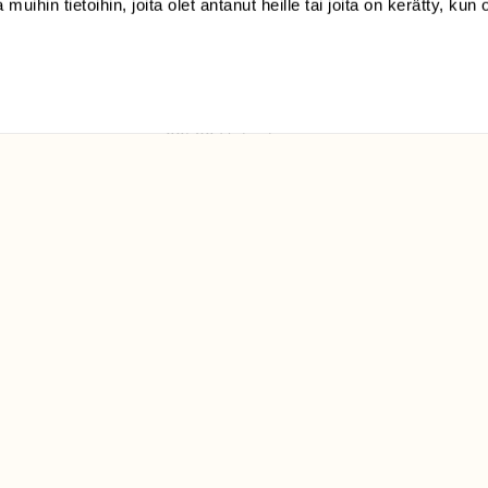
 muihin tietoihin, joita olet antanut heille tai joita on kerätty, kun 
(09) 228 08 210 (arkisin
klo 9-15)
Suomen
Luonto/tilaajapalvelu
Sörnäistenkatu 1
00580 Helsinki
ELU­
YHTEYSTIEDOT
ntaja on
Palautelomake
Yhteystiedot
palaute@suomenluonto.fi
Suomen Luonto
Sörnäistenkatu 1
00580 Helsinki
Mediatiedot
Tietosuojaseloste