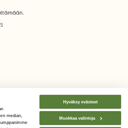
eltämään.
21
Hyväksy evästeet
an
sen median,
Muokkaa valintoja
. Kumppanimme
TILAA
SUOMEN