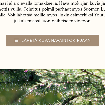
nasi alla olevalla lomakkeella. Havaintokirjan kuvia ja
tisivuilla. Toimitus poimii parhaat myös Suomen Lu
alle. Voit lähettää meille myös linkin esimerkiksi You
julkaisemaasi luontoaiheiseen videoon.
LÄHETÄ KUVA HAVAINTOKIRJAAN