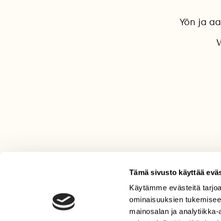
Yön ja a
V
Tämä sivusto käyttää eväs
Käytämme evästeitä tarjoa
LEHTI
ominaisuuksien tukemisee
Uusin lehti
mainosalan ja analytiikka