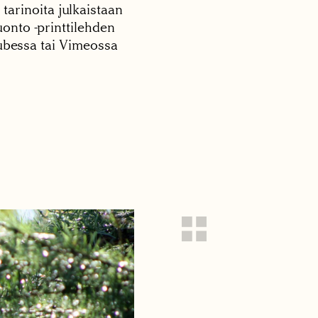
 tarinoita julkaistaan
onto -printtilehden
tubessa tai Vimeossa