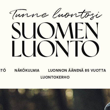
STÖ
NÄKÖKULMIA
LUONNON ÄÄNENÄ 85 VUOTTA
LUONTOKERHO