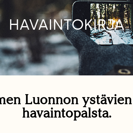
HAVAINTOKIRJA
en Luonnon ystävie
havaintopalsta.