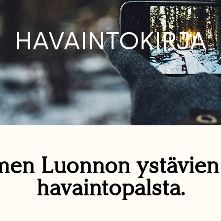
HAVAINTOKIRJA
en Luonnon ystävie
havaintopalsta.