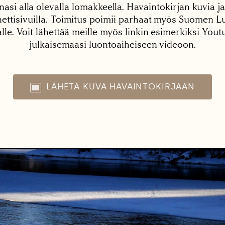
nasi alla olevalla lomakkeella. Havaintokirjan kuvia ja
tisivuilla. Toimitus poimii parhaat myös Suomen Lu
alle. Voit lähettää meille myös linkin esimerkiksi You
julkaisemaasi luontoaiheiseen videoon.
LÄHETÄ KUVA HAVAINTOKIRJAAN