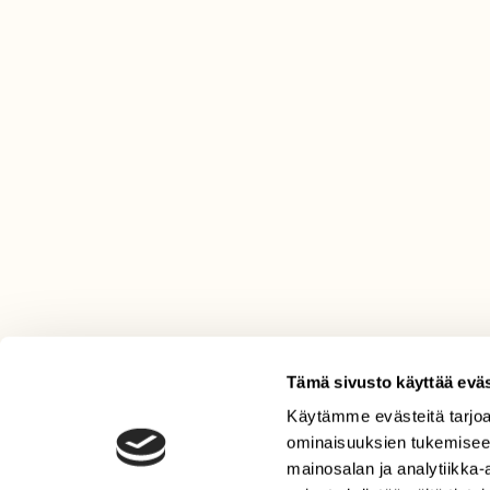
Tämä sivusto käyttää eväs
Käytämme evästeitä tarjoa
LEHTI
ominaisuuksien tukemisee
Uusin lehti
mainosalan ja analytiikka