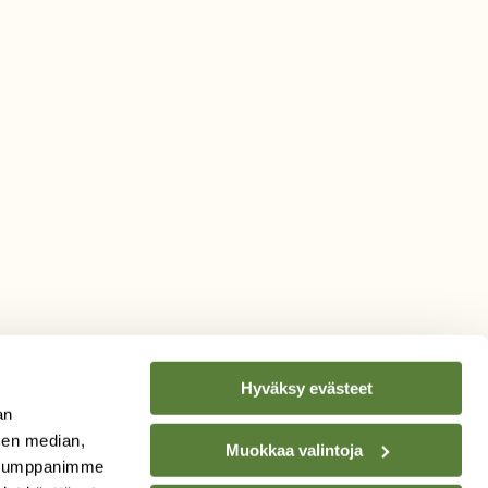
Hyväksy evästeet
an
sen median,
Muokkaa valintoja
. Kumppanimme
TILAA
SUOMEN