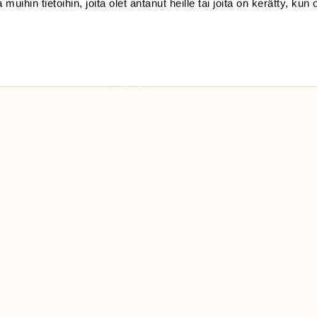
 muihin tietoihin, joita olet antanut heille tai joita on kerätty, kun 
(09) 228 08 210 (arkisin
klo 9-15)
Suomen
Luonto/tilaajapalvelu
Sörnäistenkatu 1
00580 Helsinki
ELU­
YHTEYSTIEDOT
ntaja on
Palautelomake
Yhteystiedot
palaute@suomenluonto.fi
Suomen Luonto
Sörnäistenkatu 1
00580 Helsinki
Mediatiedot
Tietosuojaseloste