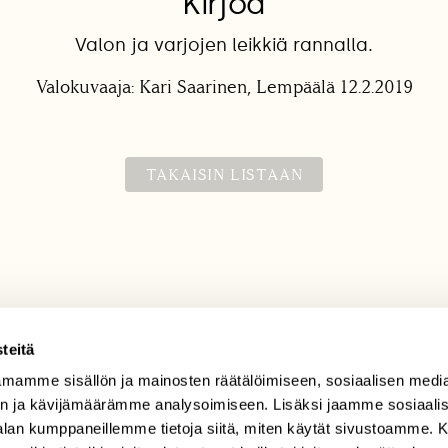
Kirjoa
Valon ja varjojen leikkiä rannalla.
Valokuvaaja: Kari Saarinen, Lempäälä 12.2.2019
TAKAISIN LISTAAN
teitä
mamme sisällön ja mainosten räätälöimiseen, sosiaalisen medi
TILAAJAPALVELU
n ja kävijämäärämme analysoimiseen. Lisäksi jaamme sosiaali
tilaajapalvelu@sll.fi
-alan kumppaneillemme tietoja siitä, miten käytät sivustoamme