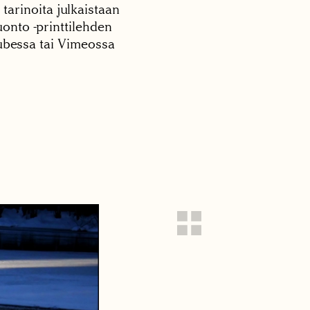
 tarinoita julkaistaan
onto -printtilehden
tubessa tai Vimeossa