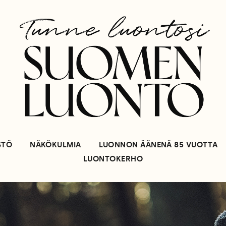
STÖ
NÄKÖKULMIA
LUONNON ÄÄNENÄ 85 VUOTTA
LUONTOKERHO