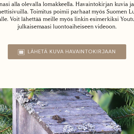
nasi alla olevalla lomakkeella. Havaintokirjan kuvia ja
tisivuilla. Toimitus poimii parhaat myös Suomen Lu
alle. Voit lähettää meille myös linkin esimerkiksi You
julkaisemaasi luontoaiheiseen videoon.
LÄHETÄ KUVA HAVAINTOKIRJAAN