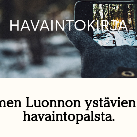
HAVAINTOKIRJA
en Luonnon ystävie
havaintopalsta.