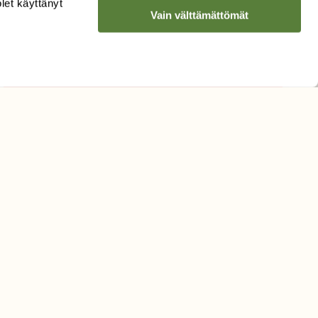
LUONNON
UUTIS­KIRJE
olet käyttänyt
Vain välttämättömät
Sähköpostiosoite
Hyväksyn tietojeni käytön
uutiskirjeen lähettämiseen
Tietosuojaseloste