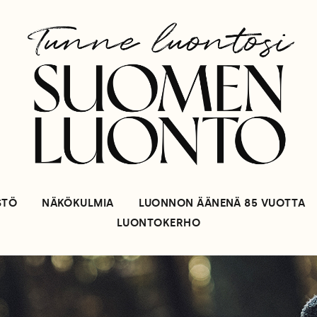
STÖ
NÄKÖKULMIA
LUONNON ÄÄNENÄ 85 VUOTTA
LUONTOKERHO