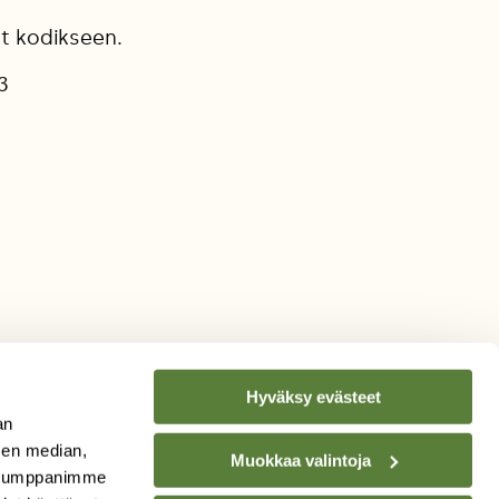
ut kodikseen.
3
Hyväksy evästeet
an
sen median,
Muokkaa valintoja
TILAA
SUOMEN
. Kumppanimme