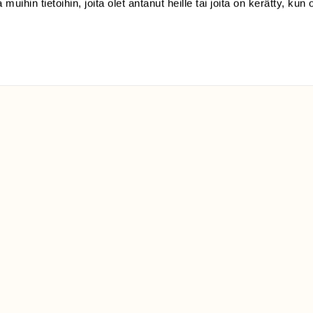
 muihin tietoihin, joita olet antanut heille tai joita on kerätty, kun 
klo 9-15)
Suomen
Luonto/tilaajapalvelu
Sörnäistenkatu 1
00580 Helsinki
ELU­
YHTEYSTIEDOT
ntaja on
Palautelomake
Yhteystiedot
palaute@suomenluonto.fi
Suomen Luonto
Sörnäistenkatu 1
00580 Helsinki
Mediatiedot
Tietosuojaseloste