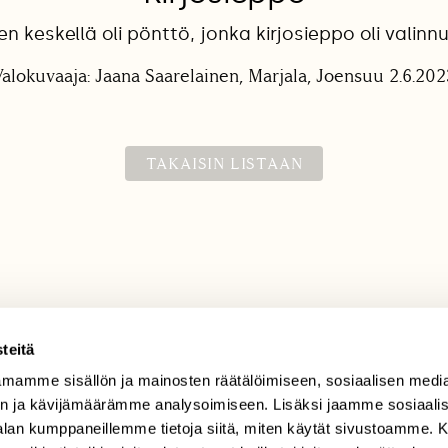
n keskellä oli pönttö, jonka kirjosieppo oli valinn
Valokuvaaja: Jaana Saarelainen, Marjala, Joensuu 2.6.202
TAKAISIN LISTAAN
teitä
TILAAJAPALVELU
mamme sisällön ja mainosten räätälöimiseen, sosiaalisen medi
n ja kävijämäärämme analysoimiseen. Lisäksi jaamme sosiaali
tilaajapalvelu@sll.fi
-alan kumppaneillemme tietoja siitä, miten käytät sivustoamme
(09) 228 08 210 (arkisin