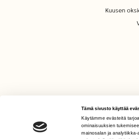
Kuusen oksie
Tämä sivusto käyttää eväs
LEHTI
Käytämme evästeitä tarjoa
ominaisuuksien tukemisee
Uusin lehti
mainosalan ja analytiikka
Tilaa Suomen Luonto