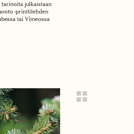
 tarinoita julkaistaan
onto -printtilehden
tubessa tai Vimeossa