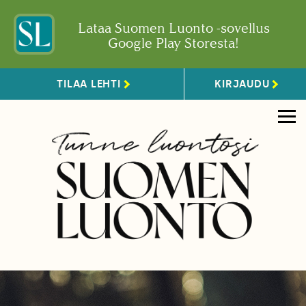
Lataa Suomen Luonto -sovellus
Google Play Storesta!
TILAA LEHTI
KIRJAUDU