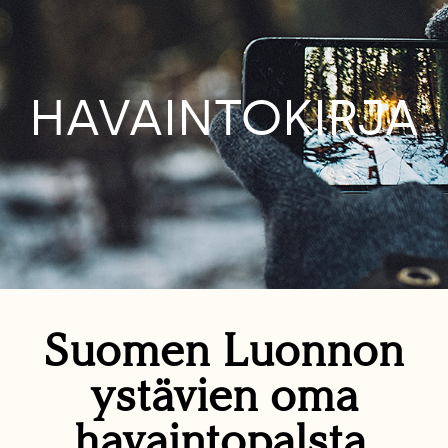
HAVAINTOKIRJA
Suomen Luonnon
ystävien oma
havaintopalsta.