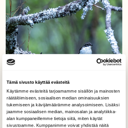
Tämä sivusto käyttää evästeitä
Käytämme evästeitä tarjoamamme sisällön ja mainosten
räätälöimiseen, sosiaalisen median ominaisuuksien
tukemiseen ja kävijämäärämme analysoimiseen. Lisäksi
jaamme sosiaalisen median, mainosalan ja analytiikka-
Kirjosieppo kehyksissä
alan kumppaneillemme tietoja siitä, miten käytät
sivustoamme. Kumppanimme voivat yhdistää näitä
Kuuntelin kerttuja, lehto-, mustapää- ja