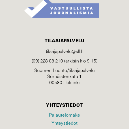
TILAAJAPALVELU
tilaajapalvelu@sll.fi
(09) 228 08 210 (arkisin klo 9-15)
Suomen Luonto/tilaajapalvelu
Sörnäistenkatu 1
00580 Helsinki
YHTEYSTIEDOT
Palautelomake
Yhteystiedot