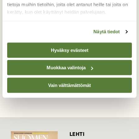
tietoja muihin tietoihin, joita olet antanut heille tai joita on
pensaskerttuja, mutta en saanut niitä
kerätty, kun olet käyttänyt heidän palvelujaan.
kunnolla näköpiiriin. Kirjosieppo sen sijaa
poseerasi pajukossa ja harmaasieppo lauloi
taustalla. Läheinen "pöheikkö" on
Näytä tiedot
osoittautunut linnustoltaa rikkaaksi.
Valokuvaaja: Hannu Tikkanen, Kajaani 26.6.2026
Hyväksy evästeet
Muokkaa valintoja
TAKAISIN LISTAAN
Vain välttämättömät
LEHTI