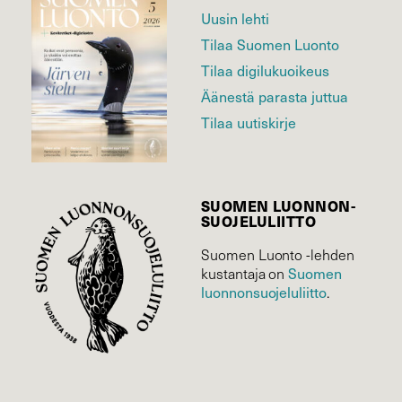
Uusin lehti
Tilaa Suomen Luonto
Tilaa digilukuoikeus
Äänestä parasta juttua
Tilaa uutiskirje
SUOMEN LUONNON­
SUOJELU­LIITTO
Suomen Luonto -lehden
kustantaja on
Suomen
luonnonsuojelu­liitto
.