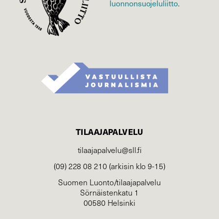
luonnonsuojelu­liitto
.
TILAAJAPALVELU
tilaajapalvelu@sll.fi
(09) 228 08 210 (arkisin klo 9-15)
Suomen Luonto/tilaajapalvelu
Sörnäistenkatu 1
00580 Helsinki