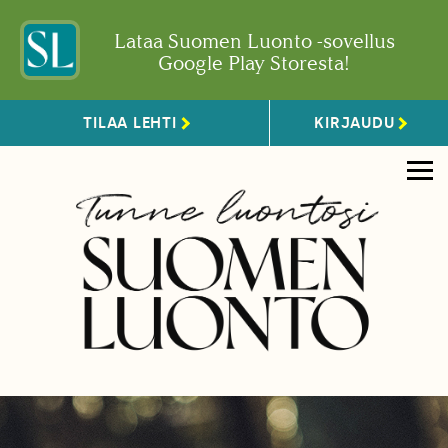
Lataa Suomen Luonto -sovellus
Google Play Storesta!
TILAA LEHTI
KIRJAUDU