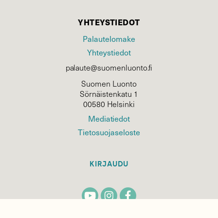
YHTEYSTIEDOT
Palautelomake
Yhteystiedot
palaute@suomenluonto.fi
Suomen Luonto
Sörnäistenkatu 1
00580 Helsinki
Mediatiedot
Tietosuojaseloste
KIRJAUDU