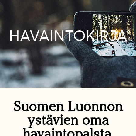
HAVAINTOKIRJA
Suomen Luonnon
ystävien oma
havaintopalsta.