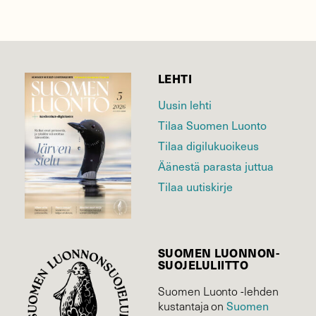
LEHTI
Uusin lehti
Tilaa Suomen Luonto
Tilaa digilukuoikeus
Äänestä parasta juttua
Tilaa uutiskirje
SUOMEN LUONNON­
SUOJELU­LIITTO
Suomen Luonto -lehden
kustantaja on
Suomen