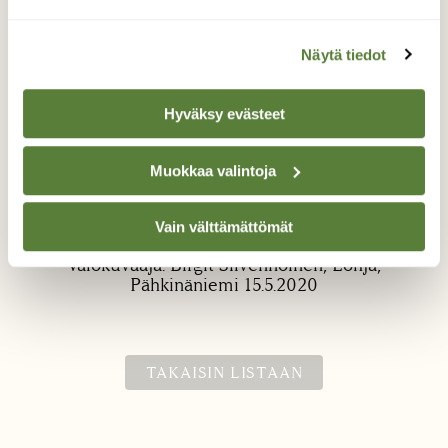
Näytä tiedot
Hyväksy evästeet
Muokkaa valintoja
Kirjosieppo naaras
Kirjosieppo pariskunta tutki pesäkoloa
Vain välttämättömät
Valokuvaaja: Birgit Silvennoinen, Lohja,
Pähkinäniemi 15.5.2020
TAKAISIN LISTAAN