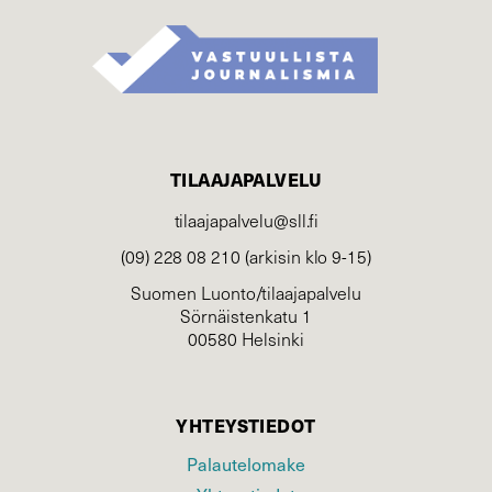
TILAAJAPALVELU
tilaajapalvelu@sll.fi
(09) 228 08 210 (arkisin klo 9-15)
Suomen Luonto/tilaajapalvelu
Sörnäistenkatu 1
00580 Helsinki
YHTEYSTIEDOT
Palautelomake