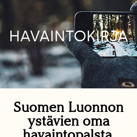
HAVAINTOKIRJA
Suomen Luonnon
ystävien oma
havaintopalsta.