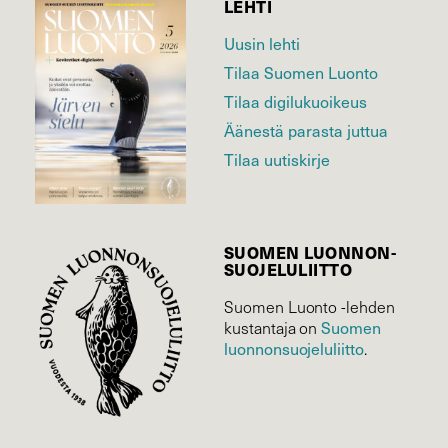
LEHTI
Uusin lehti
Tilaa Suomen Luonto
Tilaa digilukuoikeus
Äänestä parasta juttua
Tilaa uutiskirje
SUOMEN LUONNON­
SUOJELU­LIITTO
Suomen Luonto -lehden
Suomen
kustantaja on
luonnonsuojelu­liitto
.