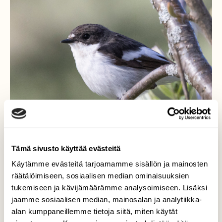
Tämä sivusto käyttää evästeitä
Käytämme evästeitä tarjoamamme sisällön ja mainosten
räätälöimiseen, sosiaalisen median ominaisuuksien
tukemiseen ja kävijämäärämme analysoimiseen. Lisäksi
Kirjosieppo tuo kesän?
jaamme sosiaalisen median, mainosalan ja analytiikka-
alan kumppaneillemme tietoja siitä, miten käytät
Kirjosiepon saapuminen pihapiiriin on