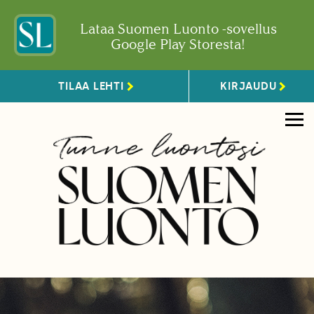
Lataa Suomen Luonto -sovellus
Google Play Storesta!
TILAA LEHTI
KIRJAUDU