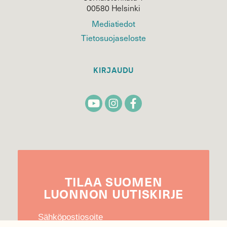
00580 Helsinki
Mediatiedot
Tietosuojaseloste
KIRJAUDU
TILAA
SUOMEN
LUONNON
UUTIS­KIRJE
Sähköpostiosoite