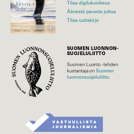
Tilaa digilukuoikeus
Äänestä parasta juttua
Tilaa uutiskirje
SUOMEN LUONNON­
SUOJELU­LIITTO
Suomen Luonto -lehden
Suomen
kustantaja on
luonnonsuojelu­liitto
.