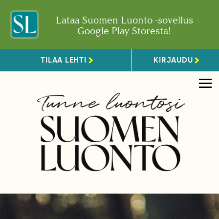
Lataa Suomen Luonto -sovellus
Google Play Storesta!
TILAA LEHTI
KIRJAUDU