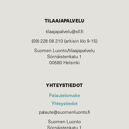
TILAAJAPALVELU
tilaajapalvelu@sll.fi
(09) 228 08 210 (arkisin klo 9-15)
Suomen Luonto/tilaajapalvelu
Sörnäistenkatu 1
00580 Helsinki
YHTEYSTIEDOT
Palautelomake
Yhteystiedot
palaute@suomenluonto.fi
Suomen Luonto
Sörnäistenkatu 1