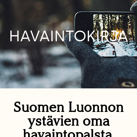
HAVAINTOKIRJA
Suomen Luonnon
ystävien oma
havaintopalsta.