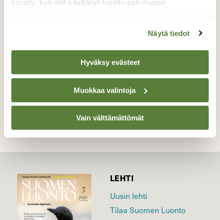
Kirjosiepot tulivat katsastamaan pihan
kerätty, kun olet käyttänyt heidän palvelujaan.
pesäpöntöt. Ja yksi näytti niille kelpaavan,
vaikka valinta näytti tuottavan vaikeuksia.
Näytä tiedot
Valokuvaaja: Irja Lehtinen, Lempäälä 11.5.2026
Hyväksy evästeet
TAKAISIN LISTAAN
Muokkaa valintoja
Vain välttämättömät
LEHTI
Uusin lehti
Tilaa Suomen Luonto