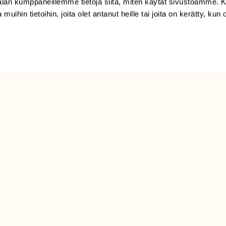
-alan kumppaneillemme tietoja siitä, miten käytät sivustoamme
Suomen
 muihin tietoihin, joita olet antanut heille tai joita on kerätty, kun 
Luonto/tilaajapalvelu
Sörnäistenkatu 1
00580 Helsinki
ELU­
YHTEYSTIEDOT
ntaja on
Palautelomake
Yhteystiedot
palaute@suomenluonto.fi
Suomen Luonto
Sörnäistenkatu 1
00580 Helsinki
Mediatiedot
Tietosuojaseloste