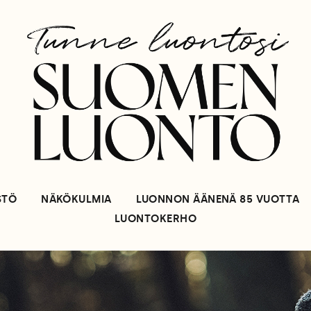
STÖ
NÄKÖKULMIA
LUONNON ÄÄNENÄ 85 VUOTTA
LUONTOKERHO