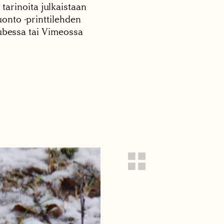
 tarinoita julkaistaan
onto -printtilehden
tubessa tai Vimeossa