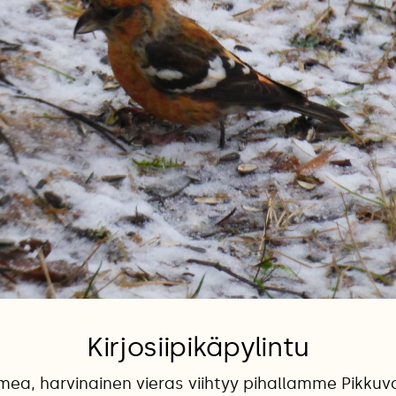
Kirjosiipikäpylintu
ea, harvinainen vieras viihtyy pihallamme Pikkuv