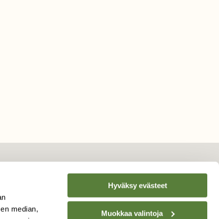
Hyväksy evästeet
TILAA
SUOMEN
an
LUONNON
UUTIS­KIRJE
sen median,
Muokkaa valintoja