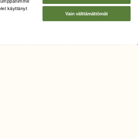
. Kumppanimme
Sähköpostiosoite
olet käyttänyt
Vain välttämättömät
Hyväksyn tietojeni käytön
uutiskirjeen lähettämiseen
Tietosuojaseloste