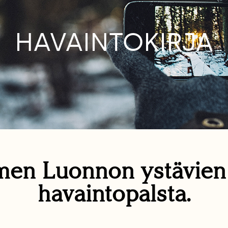
HAVAINTOKIRJA
en Luonnon ystävie
havaintopalsta.