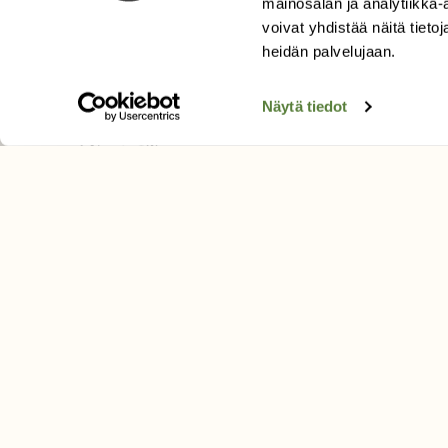
mainosalan ja analytiikka
Äänestä parasta juttua
voivat yhdistää näitä tietoja
heidän palvelujaan.
Tilaa uutiskirje
Näytä tiedot
SUOMEN LUONNON­SUOJ
LIITTO
Suomen Luonto -lehden kusta
Suomen luonnonsuojelu­liitto
.