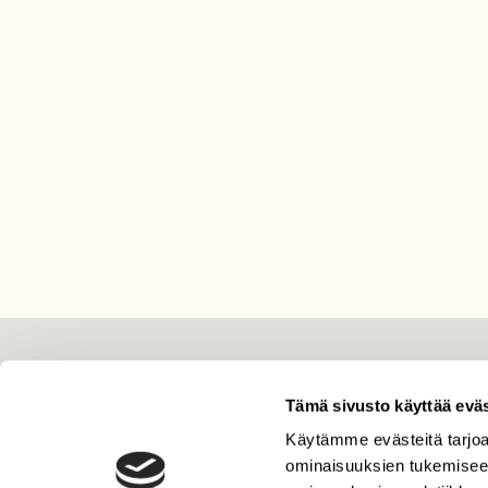
LEHTI
Tämä sivusto käyttää eväs
Uusin lehti
Käytämme evästeitä tarjoa
Tilaa Suomen Luonto
ominaisuuksien tukemisee
Tilaa digilukuoikeus