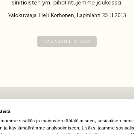
sinitiaisten ym. pihalintujemme joukossa.
Valokuvaaja: Heli Korhonen, Lapinlahti 23.11.2013
TAKAISIN LISTAAN
TILAAJAPALVELU
teitä
tilaajapalvelu@sll.fi
mamme sisällön ja mainosten räätälöimiseen, sosiaalisen medi
(09) 228 08 210 (arkisin
n ja kävijämäärämme analysoimiseen. Lisäksi jaamme sosiaali
klo 9-15)