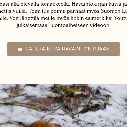
nasi alla olevalla lomakkeella. Havaintokirjan kuvia ja
tisivuilla. Toimitus poimii parhaat myös Suomen Lu
alle. Voit lähettää meille myös linkin esimerkiksi You
julkaisemaasi luontoaiheiseen videoon.
LÄHETÄ KUVA HAVAINTOKIRJAAN