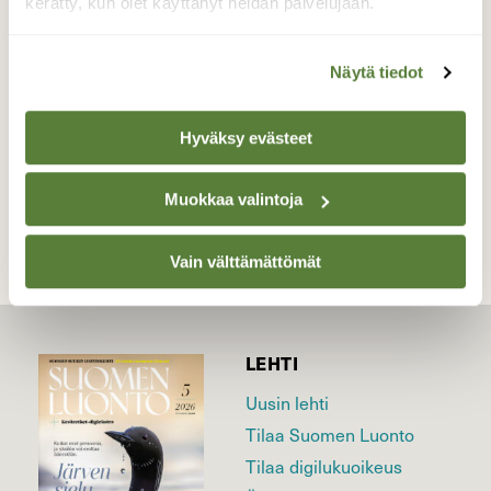
kerätty, kun olet käyttänyt heidän palvelujaan.
Valokuvaaja: Liisa Niiva-Korpela, Taipalsaari,
Erikanniemi 10.6.2016
Näytä tiedot
Hyväksy evästeet
TAKAISIN LISTAAN
Muokkaa valintoja
Vain välttämättömät
LEHTI
Uusin lehti
Tilaa Suomen Luonto
Tilaa digilukuoikeus