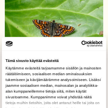
Tämä sivusto käyttää evästeitä
Käytämme evästeitä tarjoamamme sisällön ja mainosten
räätälöimiseen, sosiaalisen median ominaisuuksien
tukemiseen ja kävijämäärämme analysoimiseen. Lisäksi
jaamme sosiaalisen median, mainosalan ja analytiikka-
Kirjoverkkoperhonen
alan kumppaneillemme tietoja siitä, miten käytät
sivustoamme. Kumppanimme voivat yhdistää näitä
Kirjoverkkoperhonen lennähti vuorenkilven
tietoja muihin tietoihin, joita olet antanut heille tai joita on
lehdelle koleasta säästä huolimatta 6.6.2016.