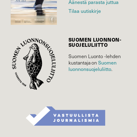
Äänestä parasta juttua
Tilaa uutiskirje
SUOMEN LUONNON­
SUOJELU­LIITTO
Suomen Luonto -lehden
Suomen
kustantaja on
luonnonsuojelu­liitto
.