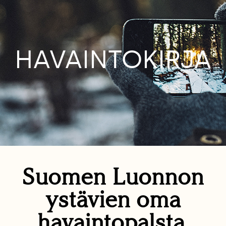
HAVAINTOKIRJA
Suomen Luonnon
ystävien oma
havaintopalsta.