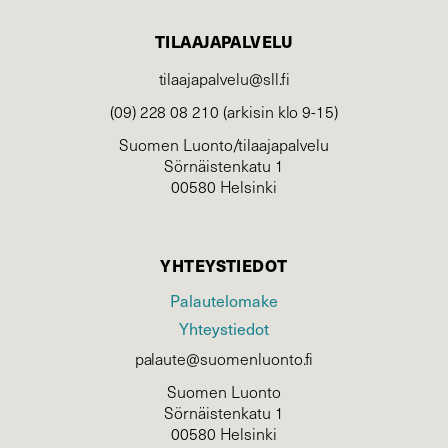
TILAAJAPALVELU
tilaajapalvelu@sll.fi
(09) 228 08 210 (arkisin klo 9-15)
Suomen Luonto/tilaajapalvelu
Sörnäistenkatu 1
00580 Helsinki
YHTEYSTIEDOT
Palautelomake
Yhteystiedot
palaute@suomenluonto.fi
Suomen Luonto
Sörnäistenkatu 1
00580 Helsinki