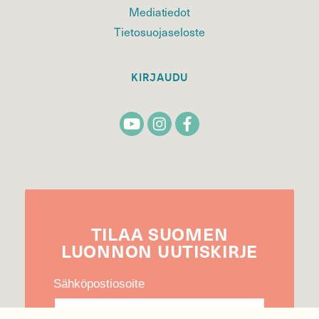
Mediatiedot
Tietosuojaseloste
KIRJAUDU
TILAA
SUOMEN
LUONNON
UUTIS­KIRJE
Sähköpostiosoite