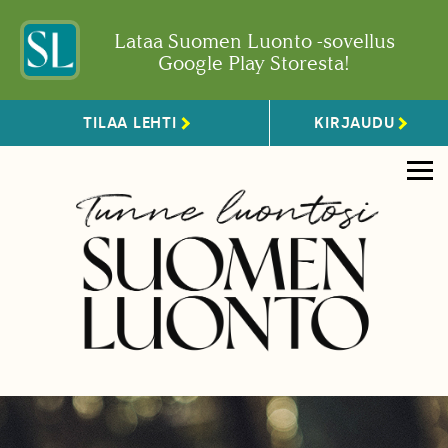
Lataa Suomen Luonto -sovellus
Google Play Storesta!
TILAA LEHTI
KIRJAUDU