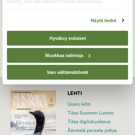
kerätty, kun olet käyttänyt heidän palvelujaan.
Valokuvaaja: Kaarlo Asikainen, Iisalmi 13.2.2023
Näytä tiedot
TAKAISIN LISTAAN
Hyväksy evästeet
Muokkaa valintoja
Vain välttämättömät
LEHTI
Uusin lehti
Tilaa Suomen Luonto
Tilaa digilukuoikeus
Äänestä parasta juttua