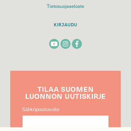
Tietosuojaseloste
KIRJAUDU
TILAA
SUOMEN
LUONNON
UUTIS­KIRJE
Sähköpostiosoite