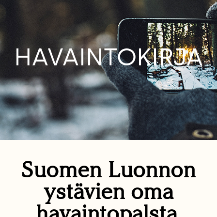
HAVAINTOKIRJA
Suomen Luonnon
ystävien oma
havaintopalsta.