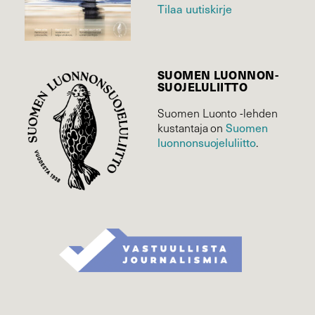
Tilaa uutiskirje
SUOMEN LUONNON­
SUOJELU­LIITTO
Suomen Luonto -lehden
Suomen
kustantaja on
luonnonsuojelu­liitto
.