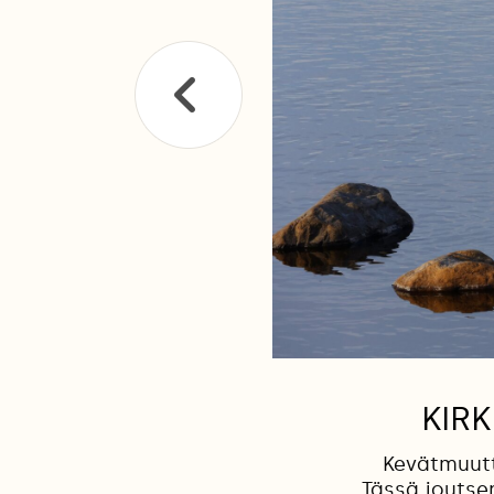
KIR
Kevätmuutt
Tässä joutse