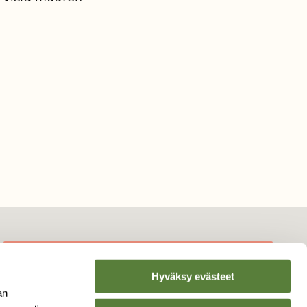
Hyväksy evästeet
TILAA
SUOMEN
an
LUONNON
UUTIS­KIRJE