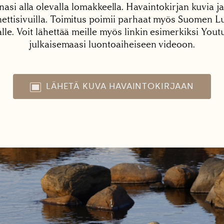
nasi alla olevalla lomakkeella. Havaintokirjan kuvia ja
tisivuilla. Toimitus poimii parhaat myös Suomen Lu
alle. Voit lähettää meille myös linkin esimerkiksi You
julkaisemaasi luontoaiheiseen videoon.
LÄHETÄ KUVA HAVAINTOKIRJAAN