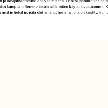
klo 9-15)
n ja kävijämäärämme analysoimiseen. Lisäksi jaamme sosiaali
-alan kumppaneillemme tietoja siitä, miten käytät sivustoamme
Suomen
 muihin tietoihin, joita olet antanut heille tai joita on kerätty, kun 
Luonto/tilaajapalvelu
Sörnäistenkatu 1
00580 Helsinki
ELU­
YHTEYSTIEDOT
ntaja on
Palautelomake
Yhteystiedot
palaute@suomenluonto.fi
Suomen Luonto
Sörnäistenkatu 1
00580 Helsinki
Mediatiedot
Tietosuojaseloste