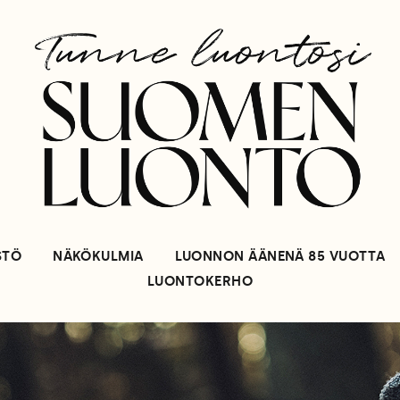
STÖ
NÄKÖKULMIA
LUONNON ÄÄNENÄ 85 VUOTTA
LUONTOKERHO