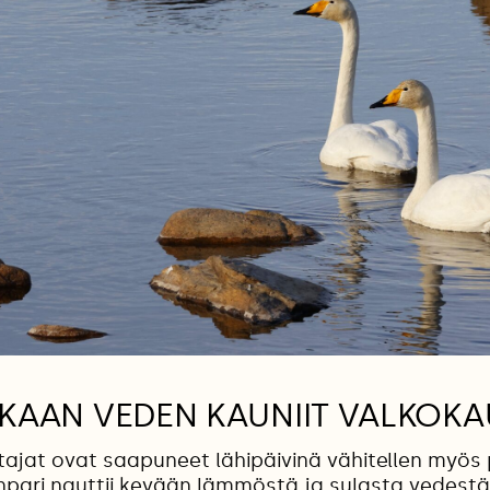
KKAAN VEDEN KAUNIIT VALKOKA
ajat ovat saapuneet lähipäivinä vähitellen myös 
npari nauttii kevään lämmöstä ja sulasta vedestä