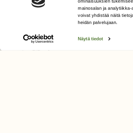
Tilaa digilukuoikeus
ominaisuuksien tukemisee
mainosalan ja analytiikka
Äänestä parasta juttua
voivat yhdistää näitä tietoja
Tilaa uutiskirje
heidän palvelujaan.
Näytä tiedot
SUOMEN LUONNON­SUOJ
LIITTO
Suomen Luonto -lehden kusta
Suomen luonnonsuojelu­liitto
.