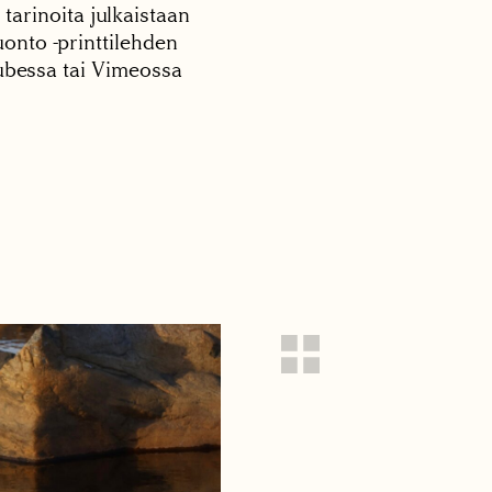
 tarinoita julkaistaan
onto -printtilehden
tubessa tai Vimeossa