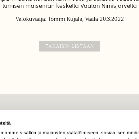
lumisen maiseman keskellä Vaalan Nimisjärvellä
Valokuvaaja: Tommi Kujala, Vaala 20.3.2022
TAKAISIN LISTAAN
TILAAJAPALVELU
tilaajapalvelu@sll.fi
teitä
mamme sisällön ja mainosten räätälöimiseen, sosiaalisen medi
(09) 228 08 210 (arkisin