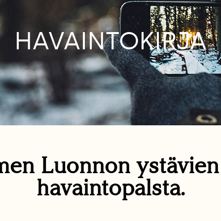
HAVAINTOKIRJA
en Luonnon ystävie
havaintopalsta.