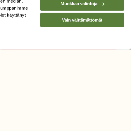
sen median,
Muokkaa valintoja
. Kumppanimme
Sähköpostiosoite
olet käyttänyt
Vain välttämättömät
Hyväksyn tietojeni käytön
uutiskirjeen lähettämiseen
Tietosuojaseloste