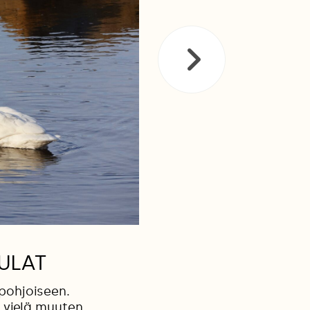
ULAT
pohjoiseen.
 vielä muuten