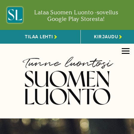
Lataa Suomen Luonto -sovellus
Google Play Storesta!
TILAA LEHTI
KIRJAUDU