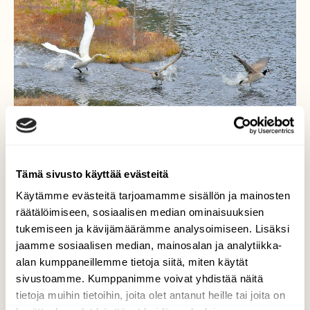
Tämä sivusto käyttää evästeitä
Käytämme evästeitä tarjoamamme sisällön ja mainosten
Kisailua
räätälöimiseen, sosiaalisen median ominaisuuksien
tukemiseen ja kävijämäärämme analysoimiseen. Lisäksi
Laulujoutsen lempipuuhassaan hanhia
jaamme sosiaalisen median, mainosalan ja analytiikka-
jahtaamassa.
alan kumppaneillemme tietoja siitä, miten käytät
Valokuvaaja: Reijo Juurinen, Nuuksion
sivustoamme. Kumppanimme voivat yhdistää näitä
kansallispuisto Toukokuu
tietoja muihin tietoihin, joita olet antanut heille tai joita on