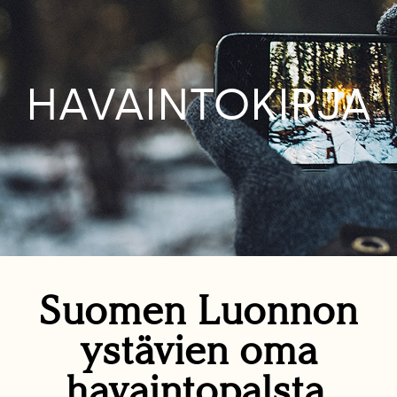
HAVAINTOKIRJA
Suomen Luonnon
ystävien oma
havaintopalsta.