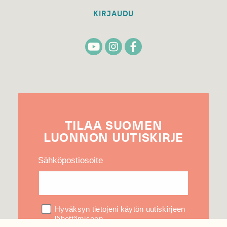
KIRJAUDU
TILAA
SUOMEN
LUONNON
UUTIS­KIRJE
Sähköpostiosoite
Hyväksyn tietojeni käytön uutiskirjeen
lähettämiseen