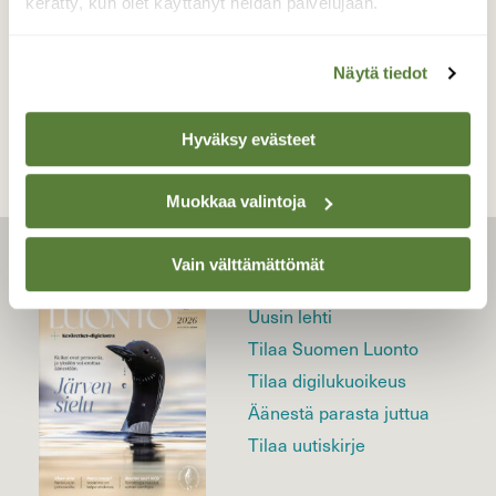
kerätty, kun olet käyttänyt heidän palvelujaan.
TAKAISIN LISTAAN
Näytä tiedot
Hyväksy evästeet
Muokkaa valintoja
Vain välttämättömät
LEHTI
Uusin lehti
Tilaa Suomen Luonto
Tilaa digilukuoikeus
Äänestä parasta juttua
Tilaa uutiskirje