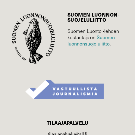
SUOMEN LUONNON­
SUOJELU­LIITTO
Suomen Luonto -lehden
Suomen
kustantaja on
luonnonsuojelu­liitto
.
TILAAJAPALVELU
tilaajapalvelu@sll.fi