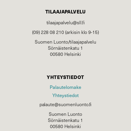
TILAAJAPALVELU
tilaajapalvelu@sll.fi
(09) 228 08 210 (arkisin klo 9-15)
Suomen Luonto/tilaajapalvelu
Sörnäistenkatu 1
00580 Helsinki
YHTEYSTIEDOT
Palautelomake
Yhteystiedot
palaute@suomenluonto.fi
Suomen Luonto
Sörnäistenkatu 1
00580 Helsinki