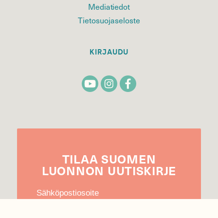
Mediatiedot
Tietosuojaseloste
KIRJAUDU
TILAA
SUOMEN
LUONNON
UUTIS­KIRJE
Sähköpostiosoite