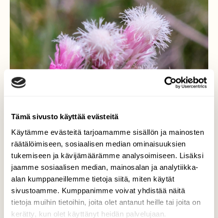
Tämä sivusto käyttää evästeitä
Käytämme evästeitä tarjoamamme sisällön ja mainosten
räätälöimiseen, sosiaalisen median ominaisuuksien
tukemiseen ja kävijämäärämme analysoimiseen. Lisäksi
jaamme sosiaalisen median, mainosalan ja analytiikka-
alan kumppaneillemme tietoja siitä, miten käytät
Kissankäpälä
sivustoamme. Kumppanimme voivat yhdistää näitä
tietoja muihin tietoihin, joita olet antanut heille tai joita on
Ruutupirkko piilossa kissankäpälällä.
kerätty, kun olet käyttänyt heidän palvelujaan.