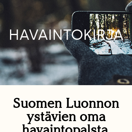
HAVAINTOKIRJA
Suomen Luonnon
ystävien oma
havaintopalsta.