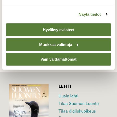
Valokuvaaja: Tarja Naukkarinen, Savitaipale
24.5.2026
Näytä tiedot
Hyväksy evästeet
TAKAISIN LISTAAN
Muokkaa valintoja
Vain välttämättömät
LEHTI
Uusin lehti
Tilaa Suomen Luonto
Tilaa digilukuoikeus