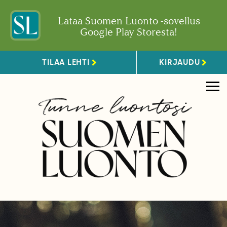
Lataa Suomen Luonto -sovellus
Google Play Storesta!
TILAA LEHTI
KIRJAUDU