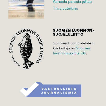
Äänestä parasta juttua
Tilaa uutiskirje
SUOMEN LUONNON­
SUOJELU­LIITTO
Suomen Luonto -lehden
kustantaja on
Suomen
luonnonsuojelu­liitto
.