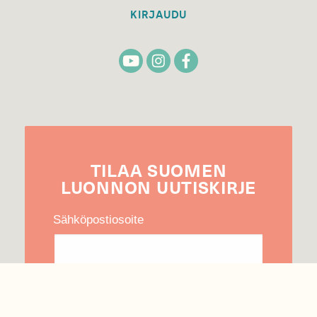
KIRJAUDU
TILAA
SUOMEN
LUONNON
UUTIS­KIRJE
Sähköpostiosoite
Hyväksyn tietojeni käytön uutiskirjeen
lähettämiseen