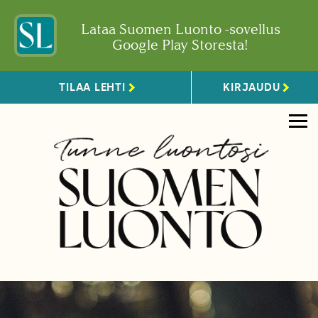
Lataa Suomen Luonto -sovellus
Google Play Storesta!
TILAA LEHTI
KIRJAUDU