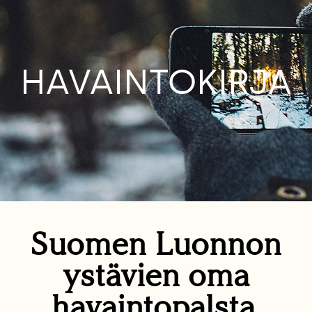
HAVAINTOKIRJA
Suomen Luonnon
ystävien oma
havaintopalsta.