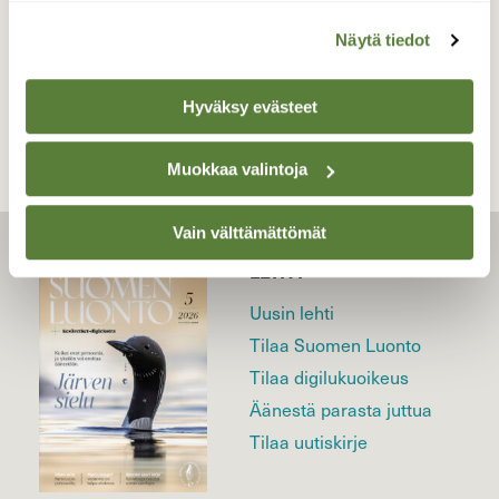
Näytä tiedot
TAKAISIN LISTAAN
Hyväksy evästeet
Muokkaa valintoja
Vain välttämättömät
LEHTI
Uusin lehti
Tilaa Suomen Luonto
Tilaa digilukuoikeus
Äänestä parasta juttua
Tilaa uutiskirje