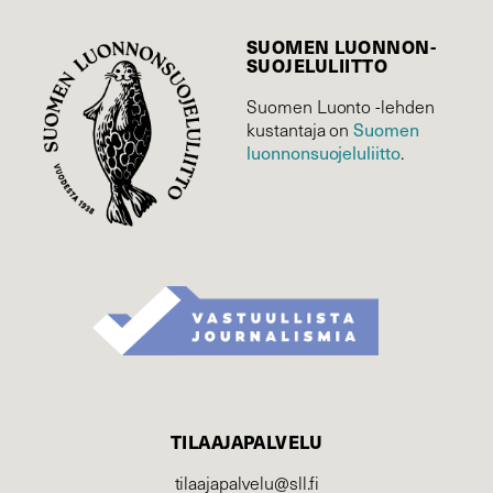
SUOMEN LUONNON­
SUOJELU­LIITTO
Suomen Luonto -lehden
kustantaja on
Suomen
luonnonsuojelu­liitto
.
TILAAJAPALVELU
tilaajapalvelu@sll.fi