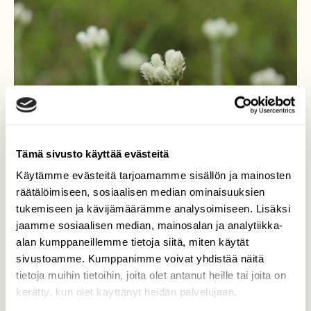
Tämä sivusto käyttää evästeitä
Käytämme evästeitä tarjoamamme sisällön ja mainosten
räätälöimiseen, sosiaalisen median ominaisuuksien
tukemiseen ja kävijämäärämme analysoimiseen. Lisäksi
jaamme sosiaalisen median, mainosalan ja analytiikka-
Kissantassu
alan kumppaneillemme tietoja siitä, miten käytät
sivustoamme. Kumppanimme voivat yhdistää näitä
Valokuvaaja: Tanja Paakkanen, Kuusankoski
tietoja muihin tietoihin, joita olet antanut heille tai joita on
sairaalanmäki 4.6.2016
kerätty, kun olet käyttänyt heidän palvelujaan.