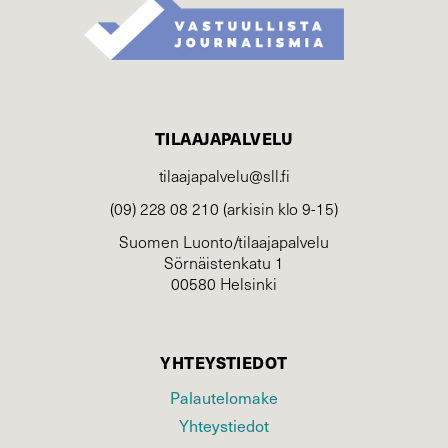
TILAAJAPALVELU
tilaajapalvelu@sll.fi
(09) 228 08 210 (arkisin klo 9-15)
Suomen Luonto/tilaajapalvelu
Sörnäistenkatu 1
00580 Helsinki
YHTEYSTIEDOT
Palautelomake
Yhteystiedot