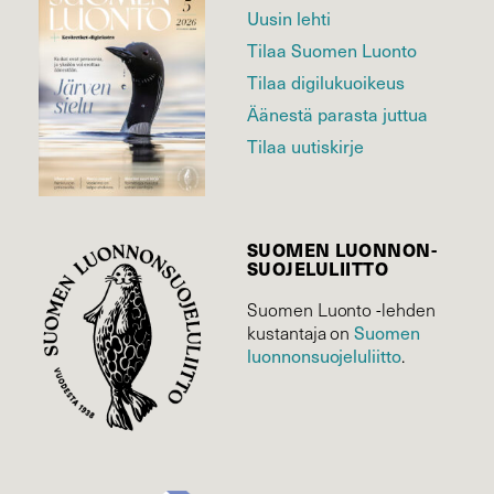
Uusin lehti
Tilaa Suomen Luonto
Tilaa digilukuoikeus
Äänestä parasta juttua
Tilaa uutiskirje
SUOMEN LUONNON­
SUOJELU­LIITTO
Suomen Luonto -lehden
Suomen
kustantaja on
luonnonsuojelu­liitto
.