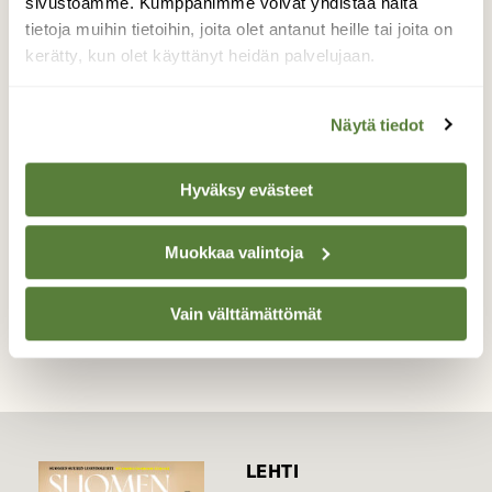
sivustoamme. Kumppanimme voivat yhdistää näitä
nokkosperhoen,kuin kesällä
tietoja muihin tietoihin, joita olet antanut heille tai joita on
konsanaan,kesällä niitä näkyikin
kerätty, kun olet käyttänyt heidän palvelujaan.
vähän,mutta tämä olikin oikea kaunotar
marraskuulla!Liekkö tullut avoimesta
ikkunasta lämpöön!
Näytä tiedot
Valokuvaaja: sirpa Jyske, Virrat 12.11-18
Hyväksy evästeet
Muokkaa valintoja
TAKAISIN LISTAAN
Vain välttämättömät
LEHTI