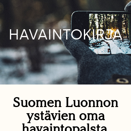
HAVAINTOKIRJA
Suomen Luonnon
ystävien oma
havaintopalsta.