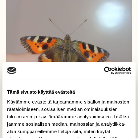
Tämä sivusto käyttää evästeitä
Käytämme evästeitä tarjoamamme sisällön ja mainosten
räätälöimiseen, sosiaalisen median ominaisuuksien
Kiva saunakaveri minulla:)
tukemiseen ja kävijämäärämme analysoimiseen. Lisäksi
jaamme sosiaalisen median, mainosalan ja analytiikka-
Hämmästyin kun menin saunaan niin
alan kumppaneillemme tietoja siitä, miten käytät
pesuhuoneessa lenteli tämä