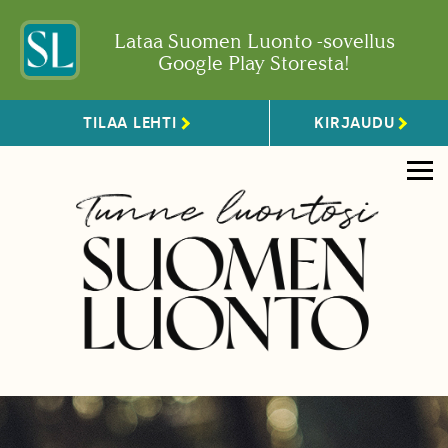
Lataa Suomen Luonto -sovellus
Google Play Storesta!
TILAA LEHTI
KIRJAUDU