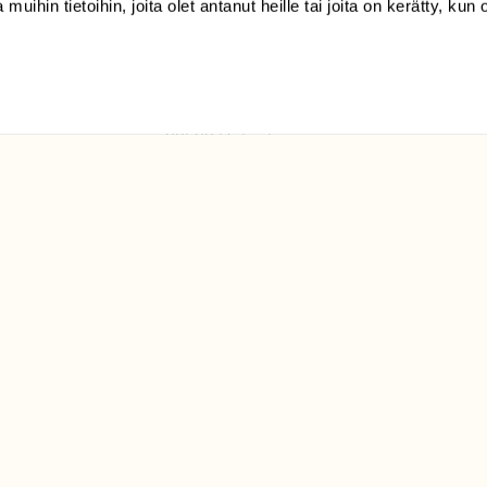
 muihin tietoihin, joita olet antanut heille tai joita on kerätty, kun 
(09) 228 08 210 (arkisin
klo 9-15)
Suomen
Luonto/tilaajapalvelu
Sörnäistenkatu 1
00580 Helsinki
ELU­
YHTEYSTIEDOT
ntaja on
Palautelomake
Yhteystiedot
palaute@suomenluonto.fi
Suomen Luonto
Sörnäistenkatu 1
00580 Helsinki
Mediatiedot
Tietosuojaseloste