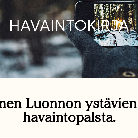
HAVAINTOKIRJA
en Luonnon ystävie
havaintopalsta.