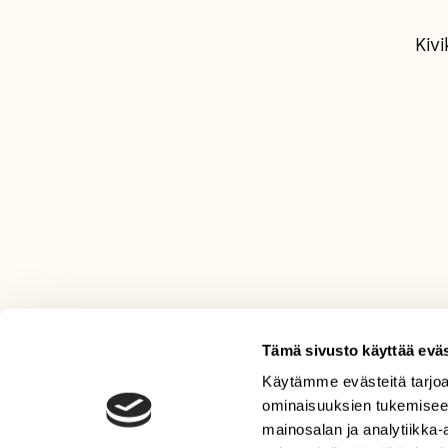
Kiv
Tämä sivusto käyttää eväs
Käytämme evästeitä tarjoa
LEHTI
ominaisuuksien tukemisee
Uusin lehti
mainosalan ja analytiikka