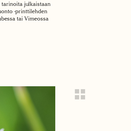
 tarinoita julkaistaan
onto -printtilehden
tubessa tai Vimeossa