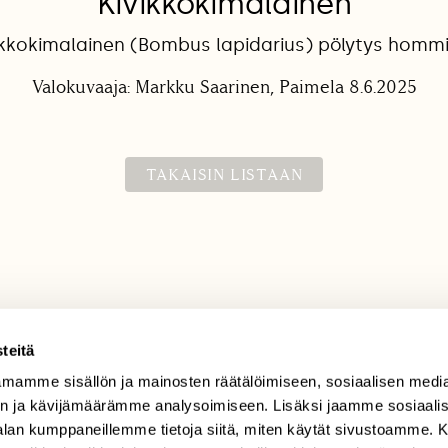
Kivikkokimalainen
ikkokimalainen (Bombus lapidarius) pölytys homm
Valokuvaaja: Markku Saarinen, Paimela 8.6.2025
TAKAISIN LISTAAN
teitä
mamme sisällön ja mainosten räätälöimiseen, sosiaalisen medi
TILAAJAPALVELU
n ja kävijämäärämme analysoimiseen. Lisäksi jaamme sosiaali
tilaajapalvelu@sll.fi
-alan kumppaneillemme tietoja siitä, miten käytät sivustoamme