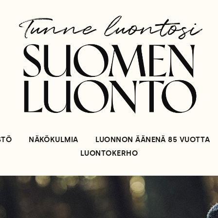
STÖ
NÄKÖKULMIA
LUONNON ÄÄNENÄ 85 VUOTTA
LUONTOKERHO