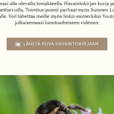
nasi alla olevalla lomakkeella. Havaintokirjan kuvia ja
tisivuilla. Toimitus poimii parhaat myös Suomen Lu
alle. Voit lähettää meille myös linkin esimerkiksi You
julkaisemaasi luontoaiheiseen videoon.
LÄHETÄ KUVA HAVAINTOKIRJAAN