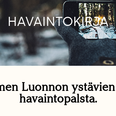
HAVAINTOKIRJA
en Luonnon ystävie
havaintopalsta.