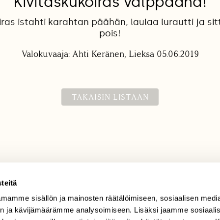
Kivitaskukoiras valppaana!
iras istahti karahtan päähän, laulaa lurautti ja sit
pois!
Valokuvaaja: Ahti Keränen, Lieksa 05.06.2019
TAKAISIN LISTAAN
teitä
mamme sisällön ja mainosten räätälöimiseen, sosiaalisen medi
TILAAJAPALVELU
n ja kävijämäärämme analysoimiseen. Lisäksi jaamme sosiaali
tilaajapalvelu@sll.fi