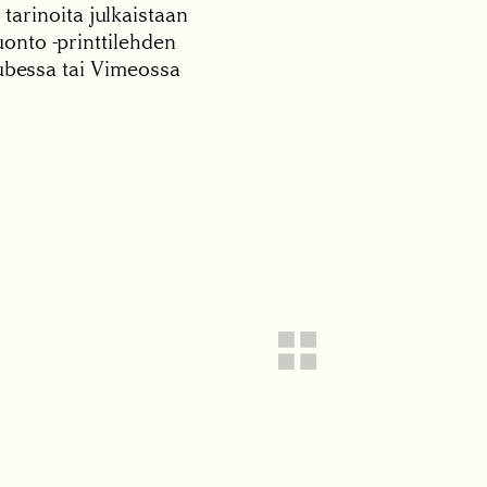
 tarinoita julkaistaan
onto -printtilehden
tubessa tai Vimeossa