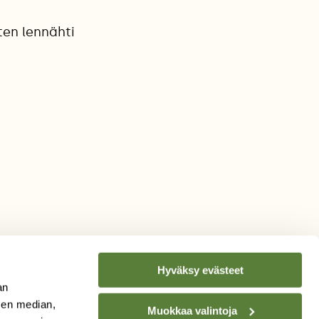
ten lennähti
Hyväksy evästeet
an
sen median,
Muokkaa valintoja