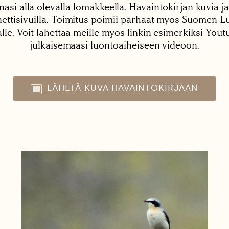
nasi alla olevalla lomakkeella. Havaintokirjan kuvia ja
tisivuilla. Toimitus poimii parhaat myös Suomen Lu
alle. Voit lähettää meille myös linkin esimerkiksi You
julkaisemaasi luontoaiheiseen videoon.
LÄHETÄ KUVA HAVAINTOKIRJAAN