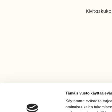
Kivitaskuko
Tämä sivusto käyttää eväs
Käytämme evästeitä tarjoa
LEHTI
ominaisuuksien tukemisee
Uusin lehti