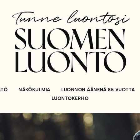
STÖ
NÄKÖKULMIA
LUONNON ÄÄNENÄ 85 VUOTTA
LUONTOKERHO