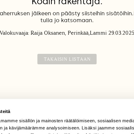
Kodin rakentaja.
 aherruksen jälkeen on päästy siisteihin sisätöihin.
tulla jo katsomaan.
Valokuvaaja: Raija Oksanen, Perinkää,Lammi 29.03.202
TAKAISIN LISTAAN
teitä
mamme sisällön ja mainosten räätälöimiseen, sosiaalisen medi
TILAAJAPALVELU
n ja kävijämäärämme analysoimiseen. Lisäksi jaamme sosiaali
tilaajapalvelu@sll.fi