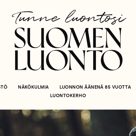
STÖ
NÄKÖKULMIA
LUONNON ÄÄNENÄ 85 VUOTTA
LUONTOKERHO