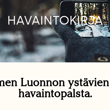
HAVAINTOKIRJA
en Luonnon ystävie
havaintopalsta.