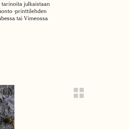
 tarinoita julkaistaan
onto -printtilehden
tubessa tai Vimeossa