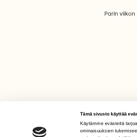
Parin viikon
Tämä sivusto käyttää eväs
Käytämme evästeitä tarjoa
LEHTI
ominaisuuksien tukemisee
Uusin lehti