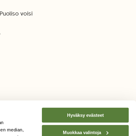
Puoliso voisi
5
Hyväksy evästeet
an
sen median,
Muokkaa valintoja