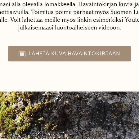
nasi alla olevalla lomakkeella. Havaintokirjan kuvia ja
tisivuilla. Toimitus poimii parhaat myös Suomen Lu
alle. Voit lähettää meille myös linkin esimerkiksi You
julkaisemaasi luontoaiheiseen videoon.
LÄHETÄ KUVA HAVAINTOKIRJAAN