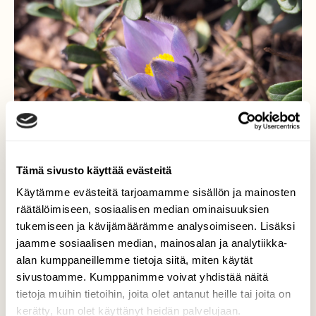
Tämä sivusto käyttää evästeitä
Käytämme evästeitä tarjoamamme sisällön ja mainosten
räätälöimiseen, sosiaalisen median ominaisuuksien
Kohta aukeaa...
tukemiseen ja kävijämäärämme analysoimiseen. Lisäksi
jaamme sosiaalisen median, mainosalan ja analytiikka-
...hämeenkylmänkukan risteymä...kevään
alan kumppaneillemme tietoja siitä, miten käytät
kaunotar..
sivustoamme. Kumppanimme voivat yhdistää näitä
Valokuvaaja: Arja Valtonen, Tuulos 19.4.2019
tietoja muihin tietoihin, joita olet antanut heille tai joita on
kerätty, kun olet käyttänyt heidän palvelujaan.