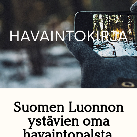
HAVAINTOKIRJA
Suomen Luonnon
ystävien oma
havaintopalsta.