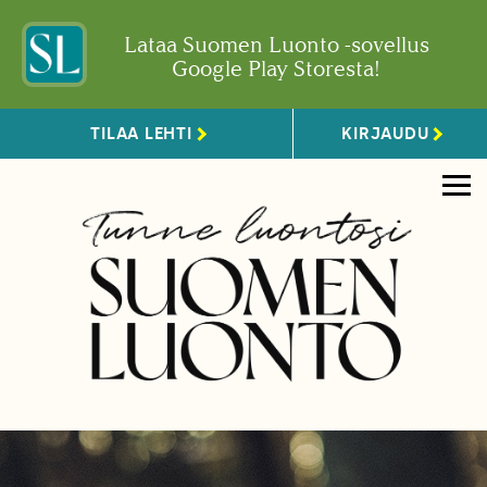
Lataa Suomen Luonto -sovellus
Google Play Storesta!
TILAA LEHTI
KIRJAUDU