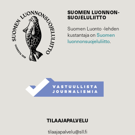
SUOMEN LUONNON­
SUOJELU­LIITTO
Suomen Luonto -lehden
Suomen
kustantaja on
luonnonsuojelu­liitto
.
TILAAJAPALVELU
tilaajapalvelu@sll.fi