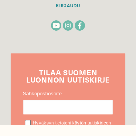
KIRJAUDU
TILAA
SUOMEN
LUONNON
UUTIS­KIRJE
Sähköpostiosoite
Hyväksyn tietojeni käytön uutiskirjeen
lähettämiseen