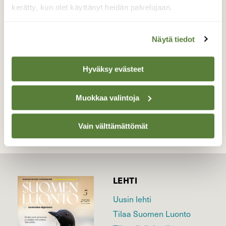
kerätty, kun olet käyttänyt heidän palvelujaan.
Halisten koskea…!
Valokuvaaja: Juhani Peltonen, Turku, Auranlaakso
Näytä tiedot
16.1.2023
Hyväksy evästeet
TAKAISIN LISTAAN
Muokkaa valintoja
Vain välttämättömät
LEHTI
Uusin lehti
Tilaa Suomen Luonto