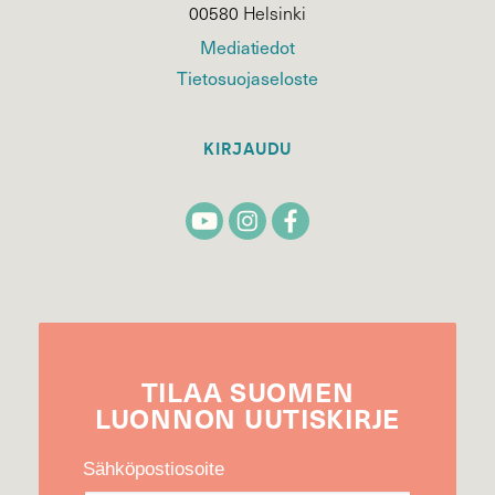
00580 Helsinki
Mediatiedot
Tietosuojaseloste
KIRJAUDU
TILAA
SUOMEN
LUONNON
UUTIS­KIRJE
Sähköpostiosoite