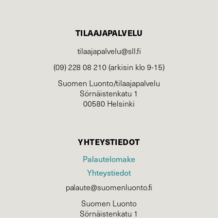
TILAAJAPALVELU
tilaajapalvelu@sll.fi
(09) 228 08 210 (arkisin klo 9-15)
Suomen Luonto/tilaajapalvelu
Sörnäistenkatu 1
00580 Helsinki
YHTEYSTIEDOT
Palautelomake
Yhteystiedot
palaute@suomenluonto.fi
Suomen Luonto
Sörnäistenkatu 1