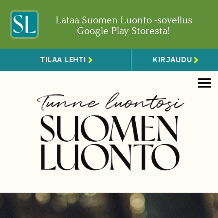
Lataa Suomen Luonto -sovellus
Google Play Storesta!
TILAA LEHTI
KIRJAUDU