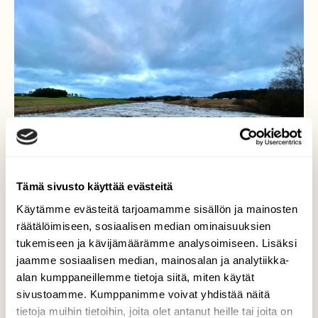
Tämä sivusto käyttää evästeitä
Käytämme evästeitä tarjoamamme sisällön ja mainosten
räätälöimiseen, sosiaalisen median ominaisuuksien
tukemiseen ja kävijämäärämme analysoimiseen. Lisäksi
jaamme sosiaalisen median, mainosalan ja analytiikka-
Kohta rytisee…!
alan kumppaneillemme tietoja siitä, miten käytät
sivustoamme. Kumppanimme voivat yhdistää näitä
Nämä Aurajoen yläjuoksulla olevat
tietoja muihin tietoihin, joita olet antanut heille tai joita on
jääröykkiöt ovat juuri lähtemässä kohti