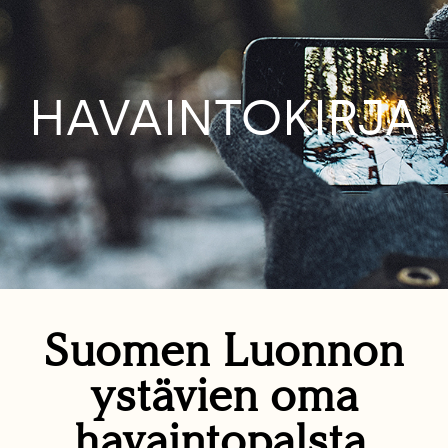
HAVAINTOKIRJA
Suomen Luonnon
ystävien oma
havaintopalsta.