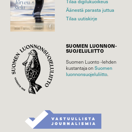
Tilaa digilukuoikeus
Äänestä parasta juttua
Tilaa uutiskirje
SUOMEN LUONNON­
SUOJELU­LIITTO
Suomen Luonto -lehden
Suomen
kustantaja on
luonnonsuojelu­liitto
.