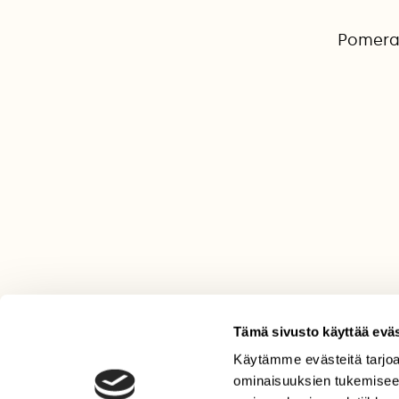
Pomerani
Tämä sivusto käyttää eväs
Käytämme evästeitä tarjoa
LEHTI
ominaisuuksien tukemisee
Uusin lehti