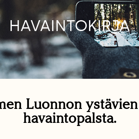
HAVAINTOKIRJA
en Luonnon ystävie
havaintopalsta.