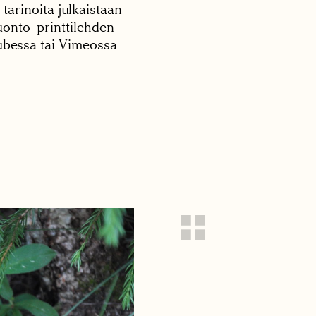
 tarinoita julkaistaan
onto -printtilehden
tubessa tai Vimeossa