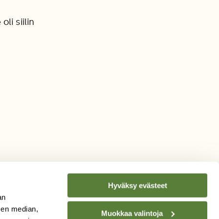
li siilin
Hyväksy evästeet
an
sen median,
Muokkaa valintoja