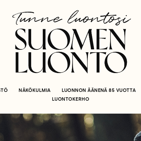
STÖ
NÄKÖKULMIA
LUONNON ÄÄNENÄ 85 VUOTTA
LUONTOKERHO