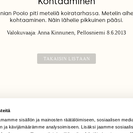
Kohtaaminen
an Poolo piti meteliä koiratarhassa. Metelin aihe o
kohtaaminen. Näin lähelle pikkuinen pääsi.
Valokuvaaja: Anna Kinnunen, Pellosniemi 8.6.2013
TAKAISIN LISTAAN
teitä
mamme sisällön ja mainosten räätälöimiseen, sosiaalisen medi
TILAAJAPALVELU
n ja kävijämäärämme analysoimiseen. Lisäksi jaamme sosiaali
tilaajapalvelu@sll.fi