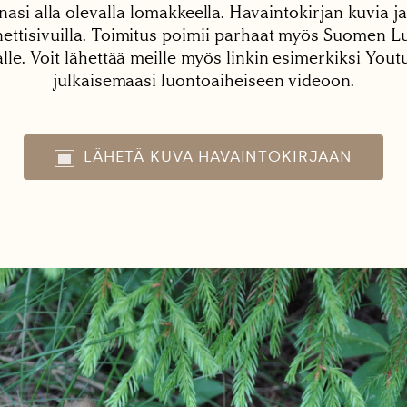
nasi alla olevalla lomakkeella. Havaintokirjan kuvia ja
tisivuilla. Toimitus poimii parhaat myös Suomen Lu
alle. Voit lähettää meille myös linkin esimerkiksi You
julkaisemaasi luontoaiheiseen videoon.
LÄHETÄ KUVA HAVAINTOKIRJAAN