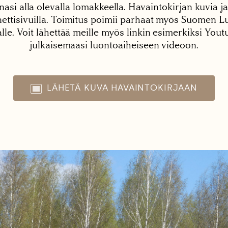
nasi alla olevalla lomakkeella. Havaintokirjan kuvia ja
tisivuilla. Toimitus poimii parhaat myös Suomen Lu
alle. Voit lähettää meille myös linkin esimerkiksi You
julkaisemaasi luontoaiheiseen videoon.
LÄHETÄ KUVA HAVAINTOKIRJAAN