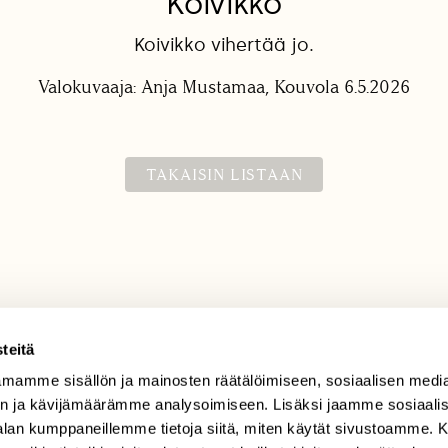
Koivikko
Koivikko vihertää jo.
Valokuvaaja: Anja Mustamaa, Kouvola 6.5.2026
TAKAISIN LISTAAN
teitä
mamme sisällön ja mainosten räätälöimiseen, sosiaalisen medi
TILAAJAPALVELU
n ja kävijämäärämme analysoimiseen. Lisäksi jaamme sosiaali
tilaajapalvelu@sll.fi
-alan kumppaneillemme tietoja siitä, miten käytät sivustoamme