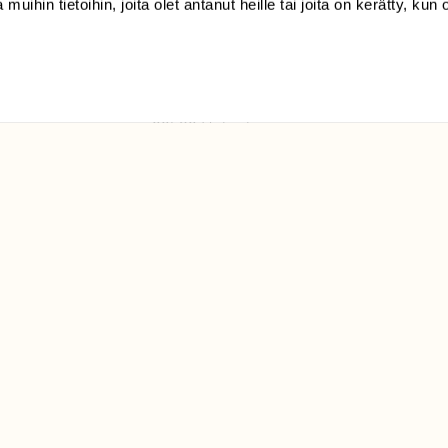
 muihin tietoihin, joita olet antanut heille tai joita on kerätty, kun 
(09) 228 08 210 (arkisin
klo 9-15)
Suomen
Luonto/tilaajapalvelu
Sörnäistenkatu 1
00580 Helsinki
ELU­
YHTEYSTIEDOT
ntaja on
Palautelomake
Yhteystiedot
palaute@suomenluonto.fi
Suomen Luonto
Sörnäistenkatu 1
00580 Helsinki
Mediatiedot
Tietosuojaseloste