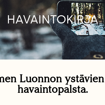
HAVAINTOKIRJA
en Luonnon ystävie
havaintopalsta.