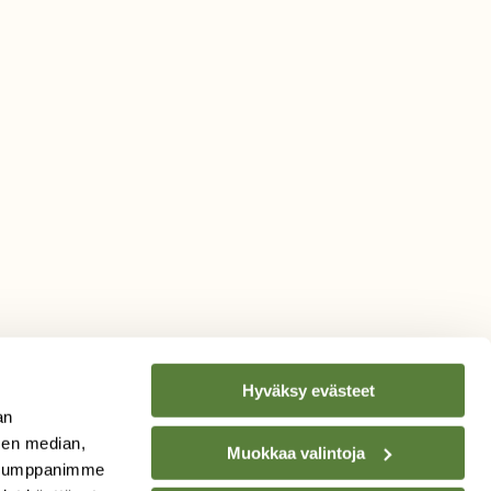
Hyväksy evästeet
an
sen median,
Muokkaa valintoja
. Kumppanimme
TILAA
SUOMEN