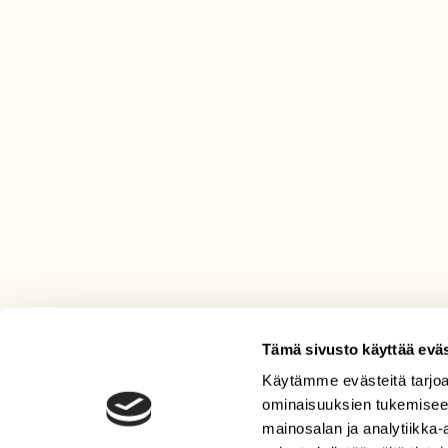
Tämä sivusto käyttää eväs
Käytämme evästeitä tarjoa
LEHTI
ominaisuuksien tukemisee
Uusin lehti
mainosalan ja analytiikka