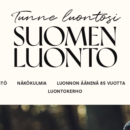
STÖ
NÄKÖKULMIA
LUONNON ÄÄNENÄ 85 VUOTTA
LUONTOKERHO