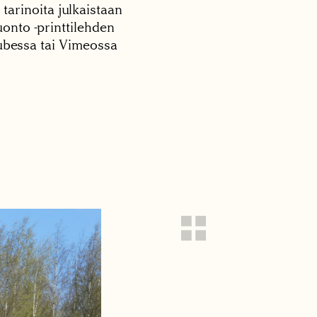
 tarinoita julkaistaan
onto -printtilehden
tubessa tai Vimeossa