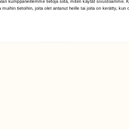
-alan kumppaneillemme tietoja siitä, miten käytät sivustoamme
 muihin tietoihin, joita olet antanut heille tai joita on kerätty, kun 
(09) 228 08 210 (arkisin
klo 9-15)
Suomen
Luonto/tilaajapalvelu
Sörnäistenkatu 1
00580 Helsinki
ELU­
YHTEYSTIEDOT
ntaja on
Palautelomake
Yhteystiedot
palaute@suomenluonto.fi
Suomen Luonto
Sörnäistenkatu 1
00580 Helsinki
Mediatiedot
Tietosuojaseloste