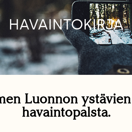
HAVAINTOKIRJA
en Luonnon ystävie
havaintopalsta.