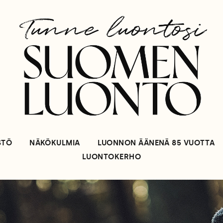
STÖ
NÄKÖKULMIA
LUONNON ÄÄNENÄ 85 VUOTTA
LUONTOKERHO