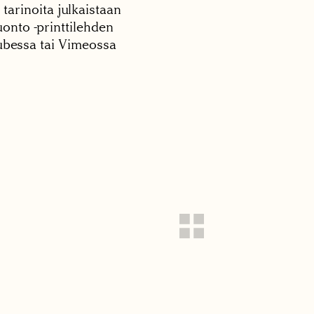
 tarinoita julkaistaan
onto -printtilehden
tubessa tai Vimeossa