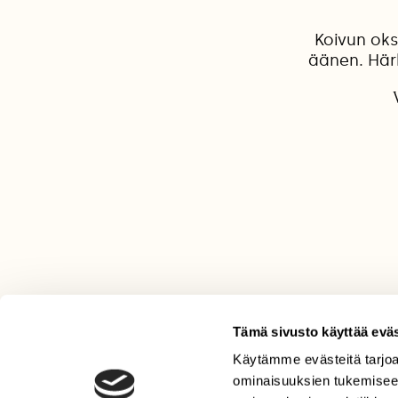
Koivun oks
äänen. Härk
Tämä sivusto käyttää eväs
Käytämme evästeitä tarjoa
LEHTI
ominaisuuksien tukemisee
Uusin lehti