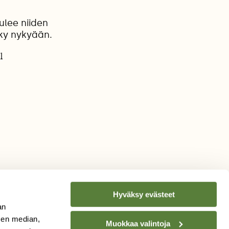
ulee niiden
äky nykyään.
1
Hyväksy evästeet
an
sen median,
Muokkaa valintoja