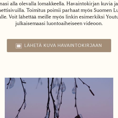
nasi alla olevalla lomakkeella. Havaintokirjan kuvia ja
tisivuilla. Toimitus poimii parhaat myös Suomen Lu
alle. Voit lähettää meille myös linkin esimerkiksi You
julkaisemaasi luontoaiheiseen videoon.
LÄHETÄ KUVA HAVAINTOKIRJAAN