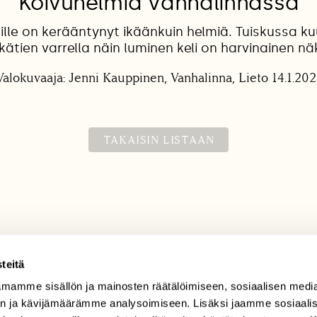
Koivuhelmiä Vanhalinnassa
ille on kerääntynyt ikäänkuin helmiä. Tuiskussa ku
ätien varrella näin luminen keli on harvinainen n
Valokuvaaja: Jenni Kauppinen, Vanhalinna, Lieto 14.1.202
TAKAISIN LISTAAN
teitä
mamme sisällön ja mainosten räätälöimiseen, sosiaalisen medi
TILAAJAPALVELU
n ja kävijämäärämme analysoimiseen. Lisäksi jaamme sosiaali
tilaajapalvelu@sll.fi