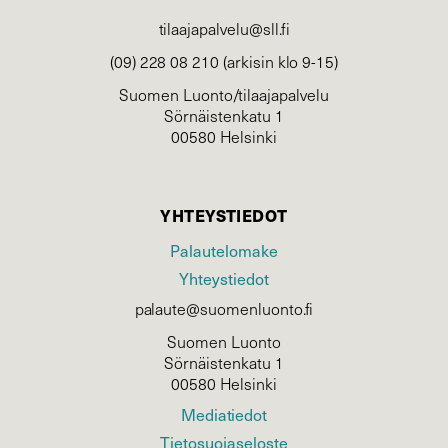
tilaajapalvelu@sll.fi
(09) 228 08 210 (arkisin klo 9-15)
Suomen Luonto/tilaajapalvelu
Sörnäistenkatu 1
00580 Helsinki
YHTEYSTIEDOT
Palautelomake
Yhteystiedot
palaute@suomenluonto.fi
Suomen Luonto
Sörnäistenkatu 1
00580 Helsinki
Mediatiedot
Tietosuojaseloste