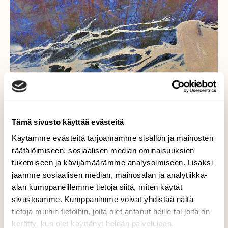
Tämä sivusto käyttää evästeitä
Käytämme evästeitä tarjoamamme sisällön ja mainosten
räätälöimiseen, sosiaalisen median ominaisuuksien
tukemiseen ja kävijämäärämme analysoimiseen. Lisäksi
jaamme sosiaalisen median, mainosalan ja analytiikka-
Koivun siitepölyä
alan kumppaneillemme tietoja siitä, miten käytät
sivustoamme. Kumppanimme voivat yhdistää näitä
Lammen vedessä.
tietoja muihin tietoihin, joita olet antanut heille tai joita on
Valokuvaaja: Reijo Juurinen, Nuuksion
kerätty, kun olet käyttänyt heidän palvelujaan.