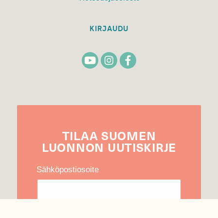
KIRJAUDU
TILAA
SUOMEN
LUONNON
UUTIS­KIRJE
Sähköpostiosoite
Hyväksyn tietojeni käytön uutiskirjeen