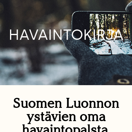
HAVAINTOKIRJA
Suomen Luonnon
ystävien oma
havaintopalsta.