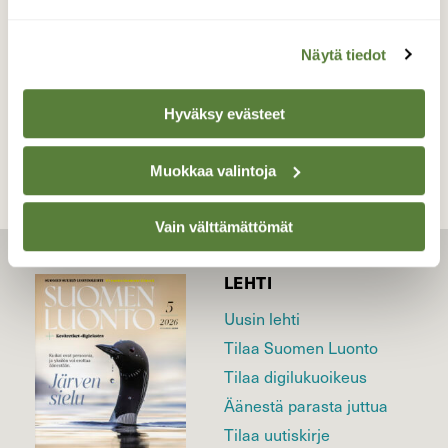
kansallispuisto Toukokuu
Näytä tiedot
TAKAISIN LISTAAN
Hyväksy evästeet
Muokkaa valintoja
Vain välttämättömät
LEHTI
Uusin lehti
Tilaa Suomen Luonto
Tilaa digilukuoikeus
Äänestä parasta juttua
Tilaa uutiskirje