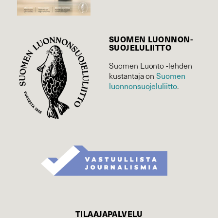
SUOMEN LUONNON­
SUOJELU­LIITTO
Suomen Luonto -lehden
Suomen
kustantaja on
luonnonsuojelu­liitto
.
TILAAJAPALVELU