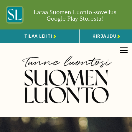
Lataa Suomen Luonto -sovellus
Google Play Storesta!
TILAA LEHTI
KIRJAUDU