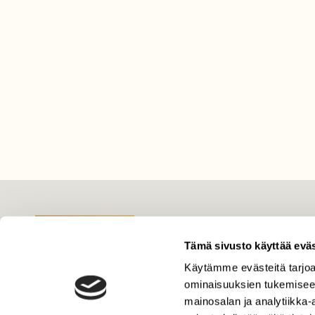
LEHTI
Uusin lehti
Tämä sivusto käyttää eväs
Tilaa Suomen Luonto
Käytämme evästeitä tarjoa
Tilaa digilukuoikeus
ominaisuuksien tukemisee
mainosalan ja analytiikka
Äänestä parasta juttua