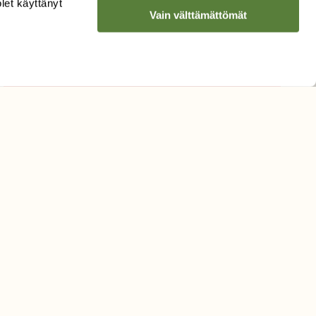
olet käyttänyt
Vain välttämättömät
Hyväksyn tietojeni käytön
uutiskirjeen lähettämiseen
Tietosuojaseloste