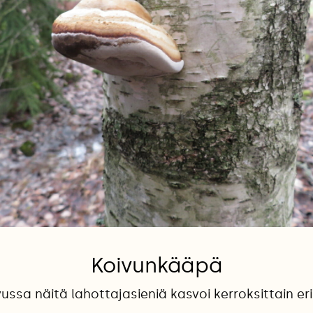
Koivunkääpä
ussa näitä lahottajasieniä kasvoi kerroksittain eri