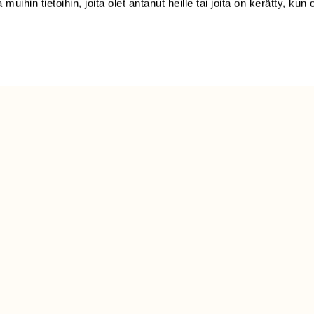
 muihin tietoihin, joita olet antanut heille tai joita on kerätty, kun 
Luonto/tilaajapalvelu
Sörnäistenkatu 1
00580 Helsinki
ELU­
YHTEYSTIEDOT
ntaja on
Palautelomake
Yhteystiedot
palaute@suomenluonto.fi
Suomen Luonto
Sörnäistenkatu 1
00580 Helsinki
Mediatiedot
Tietosuojaseloste
KIRJAUDU