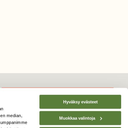
Hyväksy evästeet
TILAA
SUOMEN
an
LUONNON
UUTIS­KIRJE
sen median,
Muokkaa valintoja
. Kumppanimme
Sähköpostiosoite