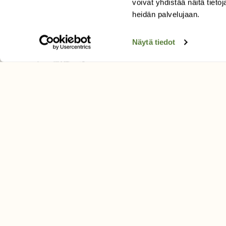
voivat yhdistää näitä tietoja
Tilaa uutiskirje
heidän palvelujaan.
Näytä tiedot
SUOMEN LUONNON­SUOJ
LIITTO
Suomen Luonto -lehden kusta
Suomen luonnonsuojelu­liitto
.