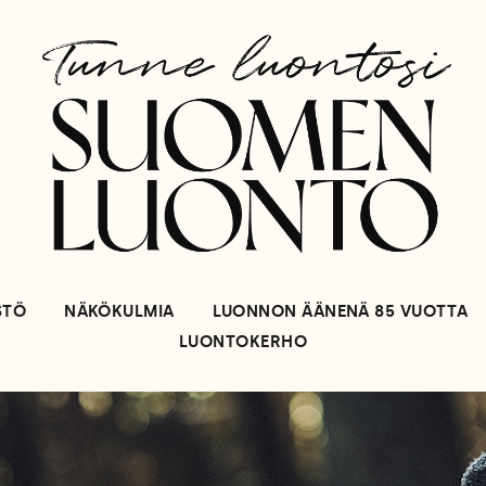
STÖ
NÄKÖKULMIA
LUONNON ÄÄNENÄ 85 VUOTTA
LUONTOKERHO