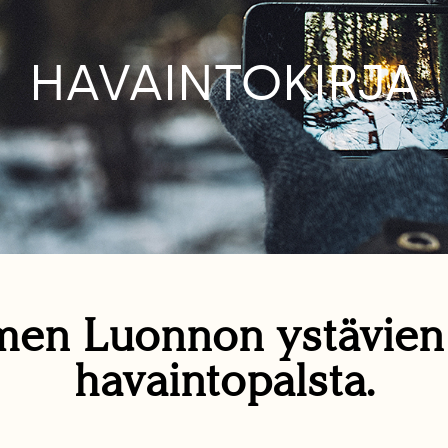
HAVAINTOKIRJA
en Luonnon ystävie
havaintopalsta.