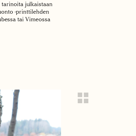
 tarinoita julkaistaan
onto -printtilehden
tubessa tai Vimeossa