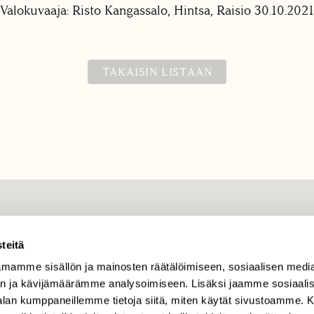
Valokuvaaja: Risto Kangassalo, Hintsa, Raisio 30.10.2021
TAKAISIN LISTAAN
TILAAJAPALVELU
teitä
tilaajapalvelu@sll.fi
mamme sisällön ja mainosten räätälöimiseen, sosiaalisen medi
(09) 228 08 210 (arkisin
klo 9-15)
n ja kävijämäärämme analysoimiseen. Lisäksi jaamme sosiaali
-alan kumppaneillemme tietoja siitä, miten käytät sivustoamme
Suomen