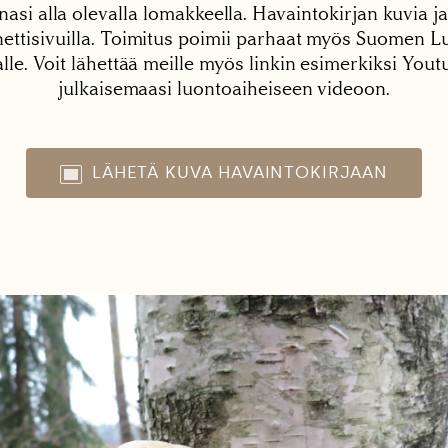
nasi alla olevalla lomakkeella. Havaintokirjan kuvia ja
tisivuilla. Toimitus poimii parhaat myös Suomen Lu
alle. Voit lähettää meille myös linkin esimerkiksi You
julkaisemaasi luontoaiheiseen videoon.
LÄHETÄ KUVA HAVAINTOKIRJAAN