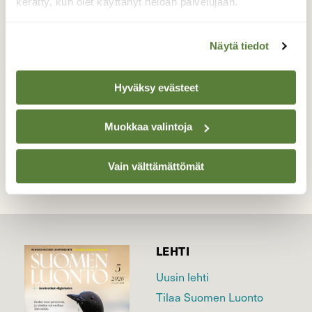
Hyvä ruokasieni. Sitä on joskus suuria
kerätty, kun olet käyttänyt heidän palvelujaan.
määriä.
Valokuvaaja: Reijo Juurinen, Nuuksion
Näytä tiedot
kansallispuisto Elokuu
Hyväksy evästeet
TAKAISIN LISTAAN
Muokkaa valintoja
Vain välttämättömät
LEHTI
Uusin lehti
Tilaa Suomen Luonto