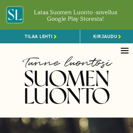
Lataa Suomen Luonto -sovellus
Google Play Storesta!
TILAA LEHTI
KIRJAUDU