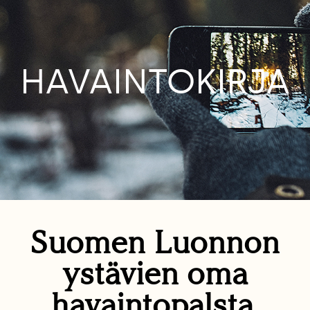
HAVAINTOKIRJA
Suomen Luonnon
ystävien oma
havaintopalsta.