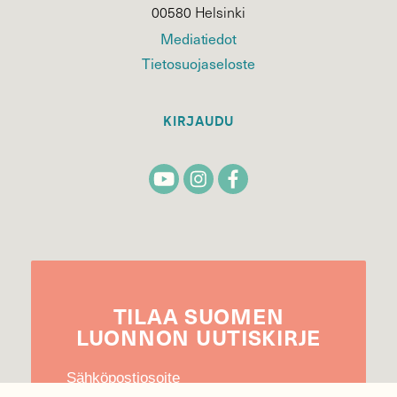
00580 Helsinki
Mediatiedot
Tietosuojaseloste
KIRJAUDU
TILAA
SUOMEN
LUONNON
UUTIS­KIRJE
Sähköpostiosoite