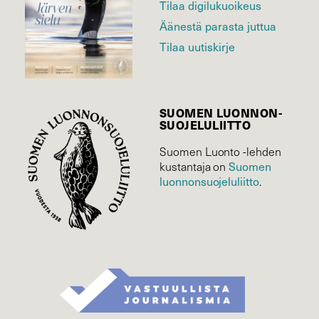
Tilaa digilukuoikeus
Äänestä parasta juttua
Tilaa uutiskirje
SUOMEN LUONNON­
SUOJELU­LIITTO
Suomen Luonto -lehden
kustantaja on
Suomen
luonnonsuojelu­liitto
.