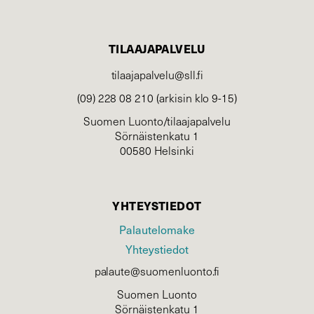
TILAAJAPALVELU
tilaajapalvelu@sll.fi
(09) 228 08 210 (arkisin klo 9-15)
Suomen Luonto/tilaajapalvelu
Sörnäistenkatu 1
00580 Helsinki
YHTEYSTIEDOT
Palautelomake
Yhteystiedot
palaute@suomenluonto.fi
Suomen Luonto
Sörnäistenkatu 1