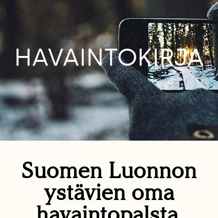
HAVAINTOKIRJA
Suomen Luonnon
ystävien oma
havaintopalsta.