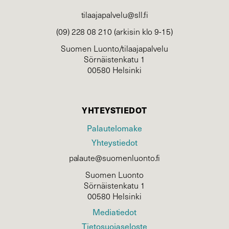
tilaajapalvelu@sll.fi
(09) 228 08 210 (arkisin klo 9-15)
Suomen Luonto/tilaajapalvelu
Sörnäistenkatu 1
00580 Helsinki
YHTEYSTIEDOT
Palautelomake
Yhteystiedot
palaute@suomenluonto.fi
Suomen Luonto
Sörnäistenkatu 1
00580 Helsinki
Mediatiedot
Tietosuojaseloste