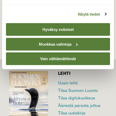
kansallispuisto Helmikuu
Näytä tiedot
TAKAISIN LISTAAN
Hyväksy evästeet
Muokkaa valintoja
Vain välttämättömät
LEHTI
Uusin lehti
Tilaa Suomen Luonto
Tilaa digilukuoikeus
Äänestä parasta juttua
Tilaa uutiskirje