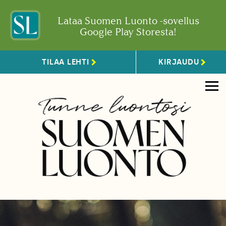
Lataa Suomen Luonto -sovellus
Google Play Storesta!
TILAA LEHTI
KIRJAUDU