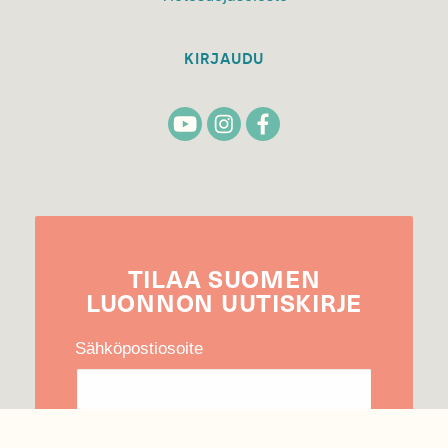
KIRJAUDU
TILAA
SUOMEN
LUONNON
UUTIS­KIRJE
Sähköpostiosoite
Hyväksyn tietojeni käytön uutiskirjeen