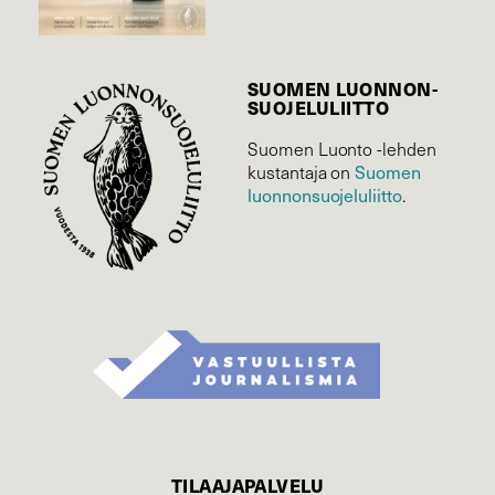
SUOMEN LUONNON­
SUOJELU­LIITTO
Suomen Luonto -lehden
Suomen
kustantaja on
luonnonsuojelu­liitto
.
TILAAJAPALVELU