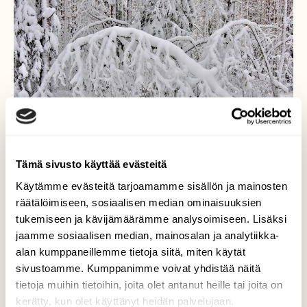
Tämä sivusto käyttää evästeitä
Käytämme evästeitä tarjoamamme sisällön ja mainosten
räätälöimiseen, sosiaalisen median ominaisuuksien
tukemiseen ja kävijämäärämme analysoimiseen. Lisäksi
jaamme sosiaalisen median, mainosalan ja analytiikka-
Koivut taipuvat
alan kumppaneillemme tietoja siitä, miten käytät
sivustoamme. Kumppanimme voivat yhdistää näitä
Raskaan lumitaakan alla.
tietoja muihin tietoihin, joita olet antanut heille tai joita on
Valokuvaaja: Reijo Juurinen, Nuuksion
kerätty, kun olet käyttänyt heidän palvelujaan.