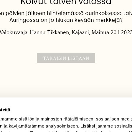
Koivut talven valossa
n päivien jälkeen hiihtelemässä aurinkoisessa tal
Auringossa on jo hiukan kevään merkkejä?
Valokuvaaja: Hannu Tikkanen, Kajaani, Mainua 20.1.202
TAKAISIN LISTAAN
teitä
mamme sisällön ja mainosten räätälöimiseen, sosiaalisen medi
TILAAJAPALVELU
n ja kävijämäärämme analysoimiseen. Lisäksi jaamme sosiaali
tilaajapalvelu@sll.fi