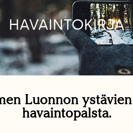
HAVAINTOKIRJA
en Luonnon ystävie
havaintopalsta.