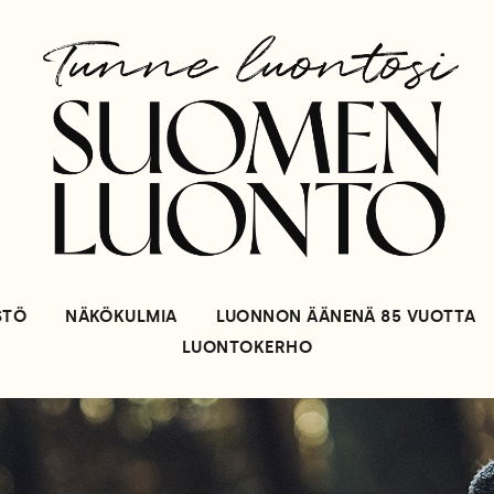
STÖ
NÄKÖKULMIA
LUONNON ÄÄNENÄ 85 VUOTTA
LUONTOKERHO