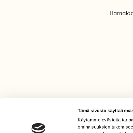
Harnaide
Tämä sivusto käyttää eväs
Käytämme evästeitä tarjoa
LEHTI
ominaisuuksien tukemisee
Uusin lehti