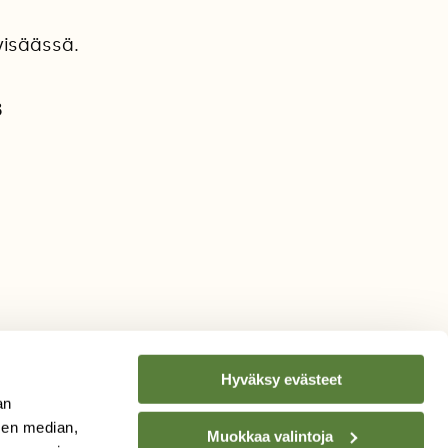
visäässä.
3
Hyväksy evästeet
an
sen median,
Muokkaa valintoja