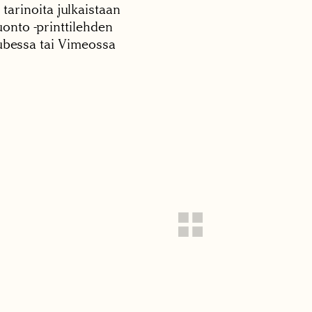
 tarinoita julkaistaan
onto -printtilehden
tubessa tai Vimeossa