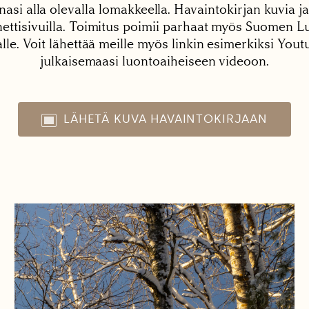
nasi alla olevalla lomakkeella. Havaintokirjan kuvia ja
tisivuilla. Toimitus poimii parhaat myös Suomen Lu
alle. Voit lähettää meille myös linkin esimerkiksi You
julkaisemaasi luontoaiheiseen videoon.
LÄHETÄ KUVA HAVAINTOKIRJAAN