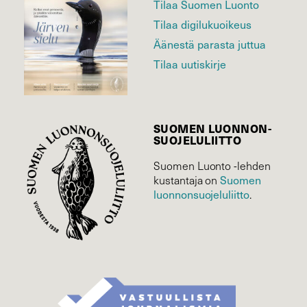
Tilaa Suomen Luonto
Tilaa digilukuoikeus
Äänestä parasta juttua
Tilaa uutiskirje
SUOMEN LUONNON­
SUOJELU­LIITTO
Suomen Luonto -lehden
kustantaja on
Suomen
luonnonsuojelu­liitto
.