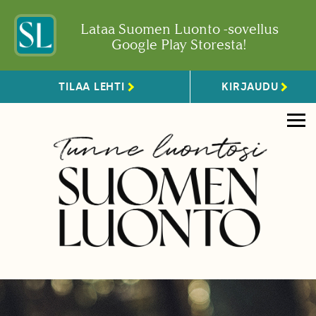
Lataa Suomen Luonto -sovellus
Google Play Storesta!
TILAA LEHTI
KIRJAUDU