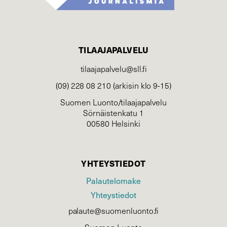
TILAAJAPALVELU
tilaajapalvelu@sll.fi
(09) 228 08 210 (arkisin klo 9-15)
Suomen Luonto/tilaajapalvelu
Sörnäistenkatu 1
00580 Helsinki
YHTEYSTIEDOT
Palautelomake
Yhteystiedot
palaute@suomenluonto.fi