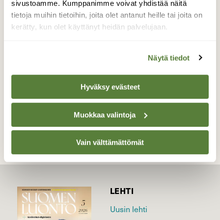
nähnyt tämän aikaisen perhosen lennossa,
sivustoamme. Kumppanimme voivat yhdistää näitä
mutta moniko on nähnyt sen lähikuvassa.
tietoja muihin tietoihin, joita olet antanut heille tai joita on
Tällä perhosella on omatekoinen "villapaita"
kerätty, kun olet käyttänyt heidän palvelujaan.
suojaamaan viileiltä lentokeleiltä.
Valokuvaaja: Juhani Harkas, Taivassalo 29.03.2019
Näytä tiedot
Hyväksy evästeet
TAKAISIN LISTAAN
Muokkaa valintoja
Vain välttämättömät
LEHTI
Uusin lehti