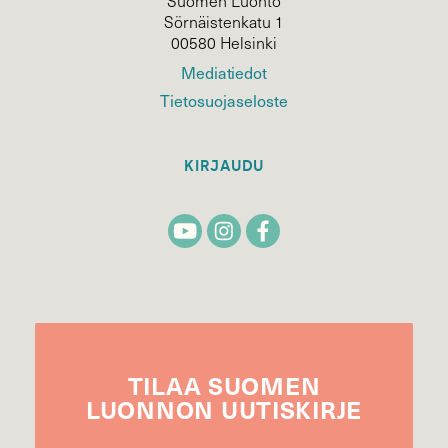
Suomen Luonto
Sörnäistenkatu 1
00580 Helsinki
Mediatiedot
Tietosuojaseloste
KIRJAUDU
TILAA
SUOMEN
LUONNON
UUTIS­KIRJE