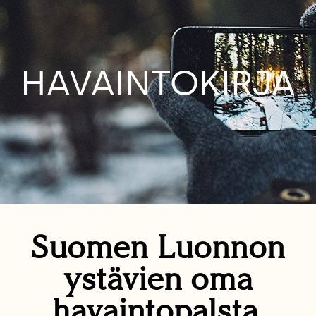
HAVAINTOKIRJA
Suomen Luonnon
ystävien oma
havaintopalsta.