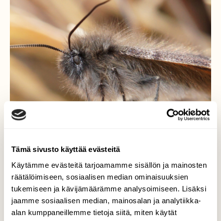
Tämä sivusto käyttää evästeitä
Koivutyttöperhonen
Käytämme evästeitä tarjoamamme sisällön ja mainosten
(Archiearis parthenias)
räätälöimiseen, sosiaalisen median ominaisuuksien
tukemiseen ja kävijämäärämme analysoimiseen. Lisäksi
Koivutyttöperhonen on kevään ensimmäinen
jaamme sosiaalisen median, mainosalan ja analytiikka-
kotelosta kuoriutuva perhonen. Moni on
alan kumppaneillemme tietoja siitä, miten käytät