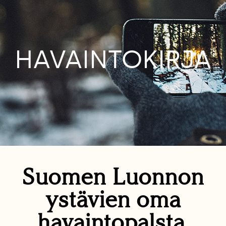
HAVAINTOKIRJA
Suomen Luonnon
ystävien oma
havaintopalsta.