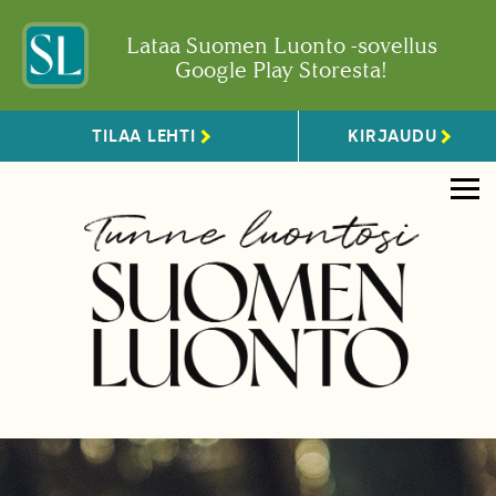
Lataa Suomen Luonto -sovellus
Google Play Storesta!
TILAA LEHTI
KIRJAUDU