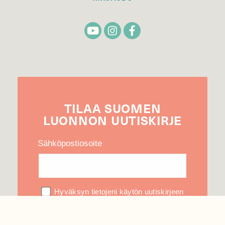
TILAA
SUOMEN
LUONNON
UUTIS­KIRJE
Sähköpostiosoite
Hyväksyn tietojeni käytön uutiskirjeen
lähettämiseen