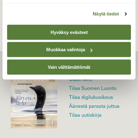
TAKAISIN LISTAAN
Näytä tiedot
Hyväksy evästeet
Muokkaa valintoja
LEHTI
Vain välttämättömät
Uusin lehti
Tilaa Suomen Luonto
Tilaa digilukuoikeus
Äänestä parasta juttua
Tilaa uutiskirje