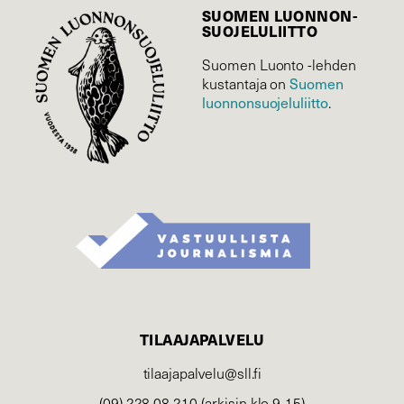
SUOMEN LUONNON­
SUOJELU­LIITTO
Suomen Luonto -lehden
Suomen
kustantaja on
luonnonsuojelu­liitto
.
TILAAJAPALVELU
tilaajapalvelu@sll.fi
(09) 228 08 210 (arkisin klo 9-15)