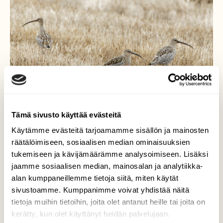
Tämä sivusto käyttää evästeitä
Käytämme evästeitä tarjoamamme sisällön ja mainosten
räätälöimiseen, sosiaalisen median ominaisuuksien
Kolme kuovia
tukemiseen ja kävijämäärämme analysoimiseen. Lisäksi
jaamme sosiaalisen median, mainosalan ja analytiikka-
Hyvä suojaväri kuoveilla kevätpelloilla!
alan kumppaneillemme tietoja siitä, miten käytät
sivustoamme. Kumppanimme voivat yhdistää näitä
Valokuvaaja: TOMMI KUJALA, MUHOS 30.4.2024
tietoja muihin tietoihin, joita olet antanut heille tai joita on
kerätty, kun olet käyttänyt heidän palvelujaan.