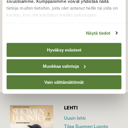
sivustoamme. Kumppanimme voivat yhdistää näitä
"auringoista" suoraan ylöspäin lähtevät
tietoja muihin tietoihin, joita olet antanut heille tai joita on
sateenkaaret.
kerätty, kun olet käyttänyt heidän palvelujaan.
Valokuvaaja: Militsa Luomajoki, Kirkkonummi
5.1.2016
Näytä tiedot
Hyväksy evästeet
TAKAISIN LISTAAN
Muokkaa valintoja
Vain välttämättömät
LEHTI
Uusin lehti
Tilaa Suomen Luonto