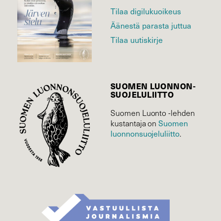
Tilaa digilukuoikeus
Äänestä parasta juttua
Tilaa uutiskirje
SUOMEN LUONNON­
SUOJELU­LIITTO
Suomen Luonto -lehden
Suomen
kustantaja on
luonnonsuojelu­liitto
.