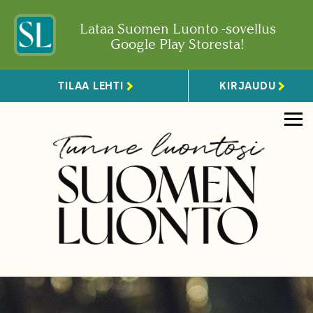
Lataa Suomen Luonto -sovellus
Google Play Storesta!
TILAA LEHTI
KIRJAUDU