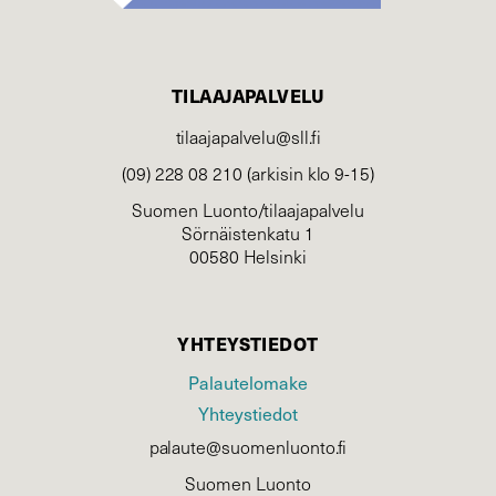
TILAAJAPALVELU
tilaajapalvelu@sll.fi
(09) 228 08 210 (arkisin klo 9-15)
Suomen Luonto/tilaajapalvelu
Sörnäistenkatu 1
00580 Helsinki
YHTEYSTIEDOT
Palautelomake
Yhteystiedot
palaute@suomenluonto.fi
Suomen Luonto