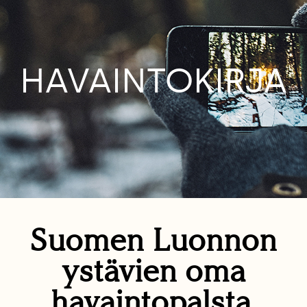
HAVAINTOKIRJA
Suomen Luonnon
ystävien oma
havaintopalsta.