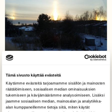
Tämä sivusto käyttää evästeitä
Kolminkertainen
Käytämme evästeitä tarjoamamme sisällön ja mainosten
auringonlasku
räätälöimiseen, sosiaalisen median ominaisuuksien
tukemiseen ja kävijämäärämme analysoimiseen. Lisäksi
Pirteän pakkaspäivän auringonlasku näkyi
jaamme sosiaalisen median, mainosalan ja analytiikka-
peräti kolmena. Kuvassa hyvin haaleina juuri
alan kumppaneillemme tietoja siitä, miten käytät
ja juuri erottuvat myös reunimmaisista