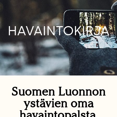
HAVAINTOKIRJA
Suomen Luonnon
ystävien oma
havaintopalsta.