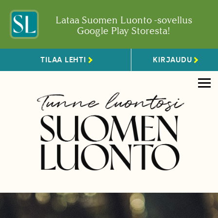
Lataa Suomen Luonto -sovellus
Google Play Storesta!
TILAA LEHTI
KIRJAUDU