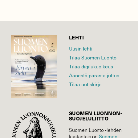
LEHTI
Uusin lehti
Tilaa Suomen Luonto
Tilaa digilukuoikeus
Äänestä parasta juttua
Tilaa uutiskirje
SUOMEN LUONNON­
SUOJELU­LIITTO
Suomen Luonto -lehden
Suomen
kustantaja on