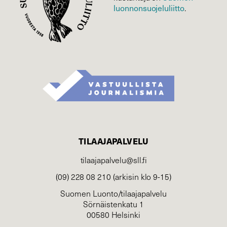
luonnonsuojelu­liitto
.
TILAAJAPALVELU
tilaajapalvelu@sll.fi
(09) 228 08 210 (arkisin klo 9-15)
Suomen Luonto/tilaajapalvelu
Sörnäistenkatu 1
00580 Helsinki