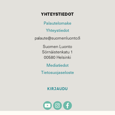
YHTEYSTIEDOT
Palautelomake
Yhteystiedot
palaute@suomenluonto.fi
Suomen Luonto
Sörnäistenkatu 1
00580 Helsinki
Mediatiedot
Tietosuojaseloste
KIRJAUDU